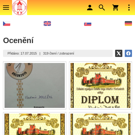
Ocenění
Přidáno: 17.07.2015
|
319 čtení / zobrazení