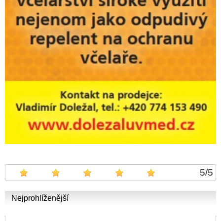
5
/
5
Nejprohlíženější