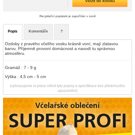
Vložit do košíku
Recyklační poplatek je započítán v ceně
Popis
Komentáře
?
Ozdoby z pravého včelího vosku krásně voní, mají zlatavou
barvu. Příjemně provoní domácnost a navodí tu správnou
atmosféru.
Gramáž : 7 - 9 g
Výška : 4,5 cm - 5 cm
(vyhrazujeme si právo měnit tyto popisy a specifikace bez předchozího
upozornění)