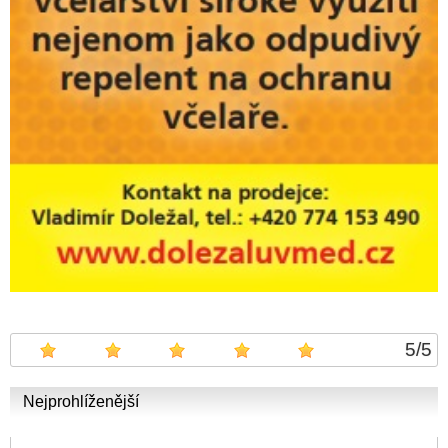
5
/
5
Nejprohlíženější