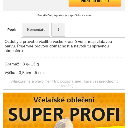
Vložit do košíku
Recyklační poplatek je započítán v ceně
Popis
Komentáře
?
Ozdoby z pravého včelího vosku krásně voní, mají zlatavou
barvu. Příjemně provoní domácnost a navodí tu správnou
atmosféru.
Gramáž : 8 g- 13 g
Výška : 3,5 cm - 5 cm
(vyhrazujeme si právo měnit tyto popisy a specifikace bez předchozího
upozornění)