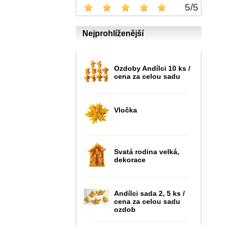
5
/
5
Nejprohlíženější
Ozdoby Andílci 10 ks /
cena za celou sadu
Vločka
Svatá rodina velká,
dekorace
Andílci sada 2, 5 ks /
cena za celou sadu
ozdob