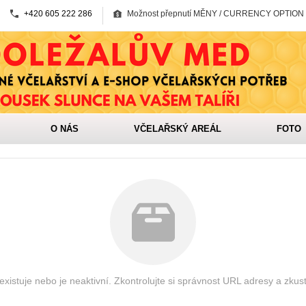
+420 605 222 286
Možnost přepnutí MĚNY / CURRENCY OPTION
O NÁS
VČELAŘSKÝ AREÁL
FOTO
xistuje nebo je neaktivní. Zkontrolujte si správnost URL adresy a zkus