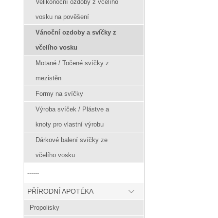
Velikonoční ozdoby z včelího
vosku na pověšení
Vánoční ozdoby a svíčky z
včelího vosku
Motané / Točené svíčky z
mezistěn
Formy na svíčky
Výroba svíček / Plástve a
knoty pro vlastní výrobu
Dárkové balení svíčky ze
včelího vosku
------
PŘÍRODNÍ APOTÉKA
Propolisky