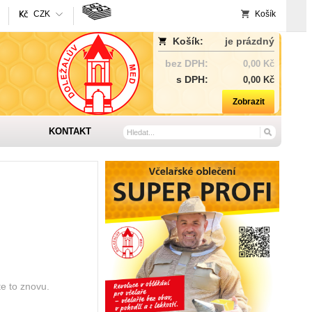
CZK
Košík
Košík:
je prázdný
bez DPH:
0,00 Kč
s DPH:
0,00 Kč
Zobrazit
KONTAKT
te to znovu.