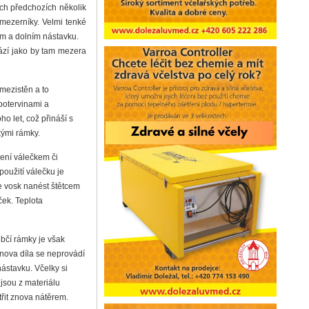
ěch předchozích několik
 mezerníky. Velmi tenké
ím a dolním nástavku.
hází jako by tam mezera
 mezistěn a to
potervinami a
o let, což přináší s
kými rámky.
ení válečkem či
oužití válečku je
je vosk nanést štětcem
ček. Teplota
ubčí rámky je však
bnova díla se neprovádí
nástavku. Včelky si
jsou z materiálu
třit znova nátěrem.