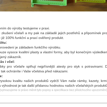
ním do výroby testujeme v praxi.
i zkušení včelaři a my pak na základě jejich postřehů a připomínek pr
již 100% funkční a praxí ověřený produkt.
litu:
 provedení je základem funkčího výrobku.
uze vysoce kvalitní plasty a vlastní formy, aby byl konečným výsledke
ojený zákazník.
s i včel:
ky pro včelaře splňují nejpřísnější atesty pro styk s potravinami. 
tak ochráníte i Vaše včelstva před nákazami.
e:
ysokou kvalitu našich produktů vydrží Vám naše rámky, kazety, krmí
 výhodnost je tak další přidanou hodnotou našich včelařských produkt
(vyhrazujeme si právo měnit tyto popisy a specifikace bez předchozího upozornění