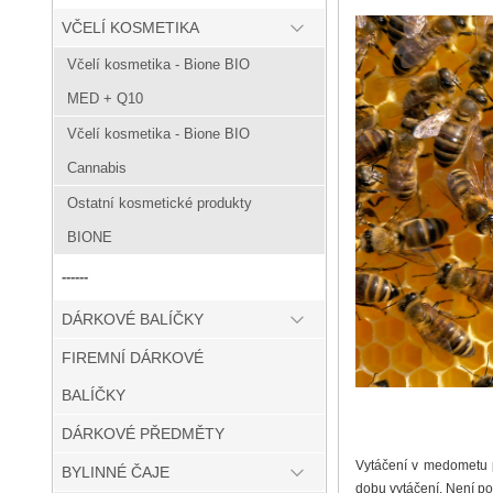
VČELÍ KOSMETIKA
Včelí kosmetika - Bione BIO
MED + Q10
Včelí kosmetika - Bione BIO
Cannabis
Ostatní kosmetické produkty
BIONE
------
DÁRKOVÉ BALÍČKY
FIREMNÍ DÁRKOVÉ
BALÍČKY
DÁRKOVÉ PŘEDMĚTY
V
ytáčení v medometu p
BYLINNÉ ČAJE
dobu vytáčení. Není po