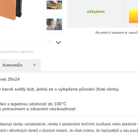
skladem
Recyklační poplatek je započ
ou ilustračního charakteru)
Komentáře
?
ámek 39x24
v barvě světlý dub, jedná se o vylepšené původní žluté rámky.
ylen s tepelnou odolností do 100°C
 s potravinami a zdravotní nezávadnosti
 objevují rámky celoplastové, rámky s plastovými bočními loučkami nebo plastové
vých i dřevěných rámků v různých mírách. Je však známo, že nejčastější u nás použ