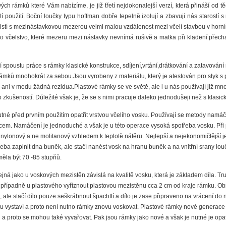
ých rámků které Vám nabízíme, je již třetí nejdokonalejší verzí, která přináší od t
 použití. Boční loučky typu hoffman dobře tepelně izolují a zbavují nás starostí s
ajistí s mezinástavkovou mezerou velmi malou vzdálenost mezi včelí stavbou v horn
o včelstvo, které mezeru mezi nástavky nevnímá rušivě a matka při kladení přec
 spoustu práce s rámky klasické konstrukce, sdíjení,vrtání,drátkování a zatavování
rámků mnohokrát za sebou.Jsou vyrobeny z materiálu, který je atestován pro styk s 
ni v medu žádná rezidua.Plastové rámky se ve světě, ale i u nás používají již mnoh
zkušeností. Důležité však je, že se s nimi pracuje daleko jednodušeji než s klasic
né před prvním použitím opatřit vrstvou včelího vosku. Používají se metody namáč
cem. Namáčení je jednoduché a však je u této operace vysoká spotřeba vosku. Při p
 nylonový a ne molitanový vzhledem k teplotě nátěru. Nejlepší a nejekonomičtější 
řeba zaplnit dna buněk, ale stačí nanést vosk na hranu buněk a na vnitřní srany lou
ěla být 70 -85 stupňů.
tejná jako u voskových mezistěn závislá na kvalitě vosku, která je základem díla. Tr
é, případně u plastového vyříznout plastovou mezistěnu cca 2 cm od kraje rámku. O
ale stačí dílo pouze seškrábnout špachtlí a dílo je zase připraveno na vrácení do 
vu vystaví a proto není nutno rámky znovu voskovat. Plastové rámky nové generace 
u a proto se mohou také vyvařovat. Pak jsou rámky jako nové a však je nutné je opa