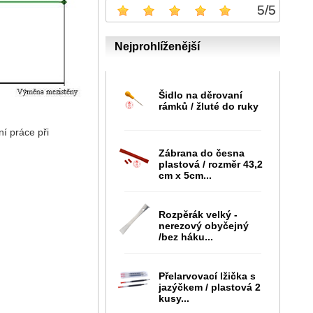
5
/
5
Nejprohlíženější
Šidlo na děrovaní
rámků / žluté do ruky
í práce při
Zábrana do česna
plastová / rozměr 43,2
cm x 5cm...
Rozpěrák velký -
nerezový obyčejný
/bez háku...
Přelarvovací lžička s
jazýčkem / plastová 2
kusy...