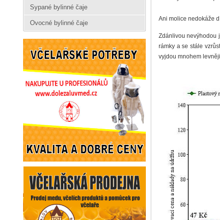
Sypané bylinné čaje
Ani molice nedokáže díl
Ovocné bylinné čaje
Zdánlivou nevýhodou j
rámky a se stále vzrůs
vyjdou mnohem levněji