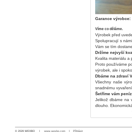
Garance výrobce:
Víme co děláme.
Výrobek před uvede
Spolupracují s nám
Vám se tím dostane 
Držíme nejvyší kva
Kvalita materiálu a
Proto používáme po
výrobek, ale i spok
Dbáme na zdraví Vá
Všechny naše výrob
snadnému vyvaření 
Šetříme vám peníz
Jelikož dbáme na v
dlouho. Ekonomická
© 2026 WEXBO |
www.wexbo.com
|
Přihlásit