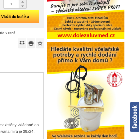
Vložit do košíku
ítán v ceně
 mezistěny vkládané do
ívaná míra je 39x24.