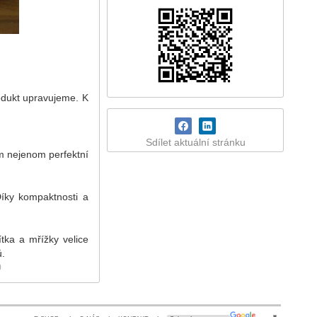
odukt upravujeme. K
Sdílet aktuální stránku
m nejenom perfektní
Díky kompaktnosti a
tka a mřížky velice
ů.
)