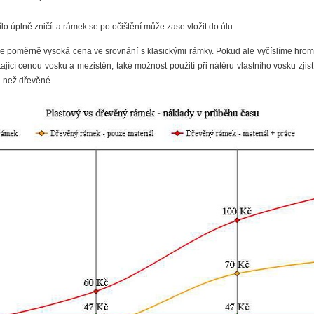
o úplně zničít a rámek se po očištění může zase vložit do úlu.
e poměrně vysoká cena ve srovnání s klasickými rámky. Pokud ale vyčíslíme hro
tající cenou vosku a mezistěn, také možnost použití při nátěru vlastního vosku zjis
 než dřevěné.