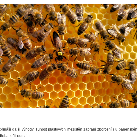
řináší další výhody. Tuhost plastových mezistěn zabrání zborcení i u panenského
třeba točit pomalu.