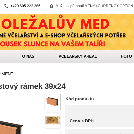
+420 605 222 286
Možnost přepnutí MĚNY / CURRENCY OPTION
O NÁS
VČELAŘSKÝ AREÁL
FOTO
TIMENT
stový rámek 39x24
Kód produktu
Cena s DPH