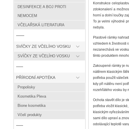
Konstrukce celoplastov
DESINFEKCE A BOJ PROTI
zdokonalení a možností
horní a dolní loučky z
NEMOCEM
To je velmi výhodné pr
VČELAŘSKÁ LITERATURA
nebyla.
-------
Plastové rámky nahradí
vzhledem k životnosti 
SVÍČKY ZE VČELÍHO VOSKU
nezanechává ve vosku a
tímto produktem mnoho 
SVÍČKY ZE VČELÍHO VOSKU
Zakoupené rámky je nut
------
nátěrem klasickým štět
PŘÍRODNÍ APOTÉKA
potřeba použít váleček
kdy při nátěru není pot
Propolisky
rozehřátého vosku by m
Kosmetika Pleva
Ochota stavět dílo je s
Bione kosmetika
potřeba vložit klasick
klasickým vyřezáváním, 
Včelí produkty
sami dílo upraví a zno
odolávající teplotě var
------