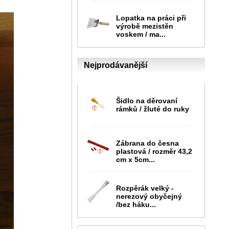
Lopatka na práci při
výrobě mezistěn
voskem / ma...
Nejprodávanější
Šidlo na děrovaní
rámků / žluté do ruky
Zábrana do česna
plastová / rozměr 43,2
cm x 5cm...
Rozpěrák velký -
nerezový obyčejný
/bez háku...