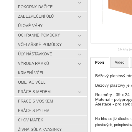
POKORNÝ DAČICE
ZABEZPEČENÍ ÚLŮ
ÚLOVÉ VÁHY
OCHRANNÉ POMŮCKY
VČELAŘSKÉ POMŮCKY
(obrázky js
ÚLY NÁSTAVKOVÉ
Popis
Video
VÝROBA RÁMKŮ
KRMENÍ VČEL
Béžový plastový r
OMETAČ VČEL
Béžový plastový je 
PRÁCE S MEDEM
Rozměry - 39 x 24
Materiál - polyprop
PRÁCE S VOSKEM
Atestace - pro styk
PRÁCE S PYLEM
Na trhu se již dlouho
CHOV MATEK
plastových,
poloplasto
ŽIVNÁ SŮL A KVASINKY