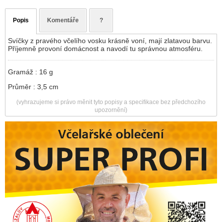
Popis
Komentáře
?
Svíčky z pravého včelího vosku krásně voní, mají zlatavou barvu.
Příjemně provoní domácnost a navodí tu správnou atmosféru.
Gramáž : 16 g
Průměr : 3,5 cm
(vyhrazujeme si právo měnit tyto popisy a specifikace bez předchozího
upozornění)