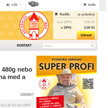
CZK
Košík
Košík:
je prázdný
bez DPH:
0,00 Kč
s DPH:
0,00 Kč
Zobrazit
KONTAKT
ý 480g nebo
na med a
1000927
412,40 Kč
bez DPH