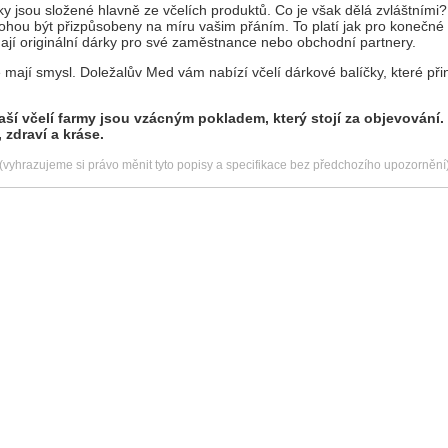
y jsou složené hlavně ze včelích produktů. Co je však dělá zvláštními
ohou být přizpůsobeny na míru vašim přáním. To platí jak pro konečné s
edají originální dárky pro své zaměstnance nebo obchodní partnery.
é mají smysl. Doležalův Med vám nabízí včelí dárkové balíčky, které přin
aší včelí farmy jsou vzácným pokladem, který stojí za objevování.
 zdraví a kráse.
(vyhrazujeme si právo měnit tyto popisy a specifikace bez předchozího upozornění