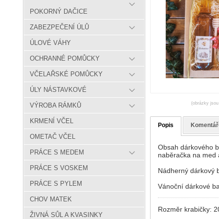
POKORNÝ DAČICE
ZABEZPEČENÍ ÚLŮ
ÚLOVÉ VÁHY
OCHRANNÉ POMŮCKY
VČELAŘSKÉ POMŮCKY
ÚLY NÁSTAVKOVÉ
(obrázky jsou
VÝROBA RÁMKŮ
KRMENÍ VČEL
Popis
Komentář
OMETAČ VČEL
Obsah dárkového ba
PRÁCE S MEDEM
naběračka na med a
PRÁCE S VOSKEM
Nádherný dárkový b
PRÁCE S PYLEM
Vánoční dárkové ba
CHOV MATEK
Rozměr krabičky: 2
ŽIVNÁ SŮL A KVASINKY