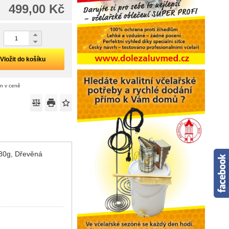
499,00 Kč
Vložit do košíku
án v ceně
480g, Dřevěná