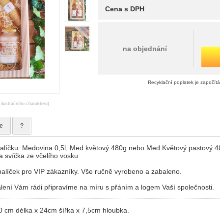
Cena s DPH
na objednání
Recyklační poplatek je započít
 ilustračního charakteru)
e
?
líčku: Medovina 0,5l, Med květový 480g nebo Med Květový pastový 
 svíčka ze včelího vosku
alíček pro VIP zákazníky. Vše ručně vyrobeno a zabaleno.
lení Vám rádi připravíme na míru s přáním a logem Vaší společnosti.
0 cm délka x 24cm šířka x 7,5cm hloubka.