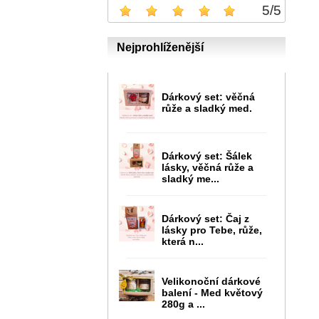
5
/
5
Nejprohlíženější
Dárkový set: věčná
růže a sladký med.
Dárkový set: Šálek
lásky, věčná růže a
sladký me...
Dárkový set: Čaj z
lásky pro Tebe, růže,
která n...
Velikonoční dárkové
balení - Med květový
280g a ...