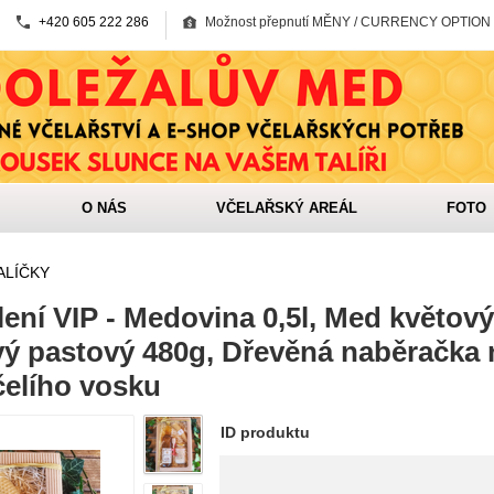
+420 605 222 286
Možnost přepnutí MĚNY / CURRENCY OPTION
O NÁS
VČELAŘSKÝ AREÁL
FOTO
ALÍČKY
ení VIP - Medovina 0,5l, Med květov
ý pastový 480g, Dřevěná naběračka 
čelího vosku
ID produktu