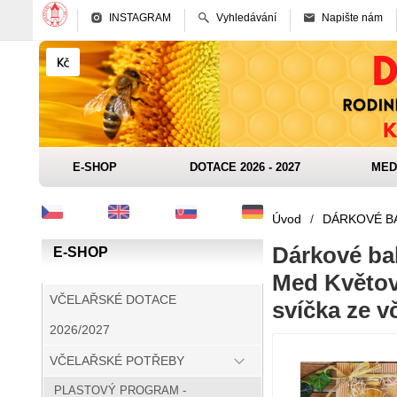
INSTAGRAM
Vyhledávání
Napište nám
E-SHOP
DOTACE 2026 - 2027
MED
Úvod
/
DÁRKOVÉ B
Dárkové bal
E-SHOP
Med Květov
VČELAŘSKÉ DOTACE
svíčka ze v
2026/2027
VČELAŘSKÉ POTŘEBY
PLASTOVÝ PROGRAM -