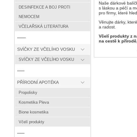
Naše dárkové balíčk
DESINFEKCE A BOJ PROTI
s láskou a péčí a m
pro firmy, které hl
NEMOCEM
Věnujte dárky, kter
VČELAŘSKÁ LITERATURA
a radost.
Včelí produkty z n
-------
na cestě k přírodě,
SVÍČKY ZE VČELÍHO VOSKU
SVÍČKY ZE VČELÍHO VOSKU
------
PŘÍRODNÍ APOTÉKA
Propolisky
Kosmetika Pleva
Bione kosmetika
Včelí produkty
------