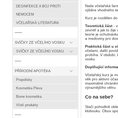
Naše včelařská far
DESINFEKCE A BOJ PROTI
výběre vhodného te
NEMOCEM
Kurz je rozdělen do 
VČELAŘSKÁ LITERATURA
Teoretická část
- v
zevnitř a jak to ži
-------
teorie je ochutnáv
a medoviny pro do
SVÍČKY ZE VČELÍHO VOSKU
Praktická část u v
včelami, další povíd
SVÍČKY ZE VČELÍHO VOSKU
probíha. V období, 
vosku.
------
Doplňující inform
PŘÍRODNÍ APOTÉKA
Včelařský kurz je 
věk pro aktivní účas
Propolisky
maximálně chráněni,
výraznějšího větru.
Kosmetika Pleva
Co na sebe?
Bione kosmetika
Včelí produkty
Stačí pohodlně obl
klobouku. Obuv spo
------