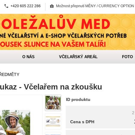
+420 605 222 286
Možnost přepnutí MĚNY / CURRENCY OPTION
O NÁS
VČELAŘSKÝ AREÁL
FOTO
ŘEDMĚTY
ukaz - Včelařem na zkoušku
ID produktu
2
Cena s DPH