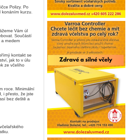
čce Polizy. Po
d konáním kurzu.
 Ukážeme Vám úl
řebovat. Součástí
em a medem
přímý kontakt se
tví, jak to v úlu
ek ze včelího
m roce. Minimální
 i přesto, že jste
así bez deště a
 včelařského
atku.