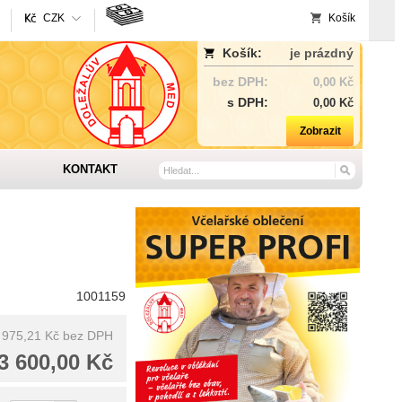
CZK
Košík
Košík:
je prázdný
bez DPH:
0,00 Kč
s DPH:
0,00 Kč
Zobrazit
KONTAKT
1001159
 975,21 Kč
bez DPH
3 600,00 Kč