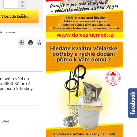
Vložit do košíku
ítán v ceně
o světa včel na
je 3600 Kč pro 4
polečně 2 hodiny
 včel.