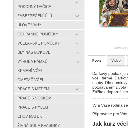
POKORNÝ DAČICE
ZABEZPEČENÍ ÚLŮ
ÚLOVÉ VÁHY
OCHRANNÉ POMŮCKY
VČELAŘSKÉ POMŮCKY
(obrázky js
ÚLY NÁSTAVKOVÉ
Popis
Video
VÝROBA RÁMKŮ
KRMENÍ VČEL
Dárkový poukaz je u
včelí farmě. Dárko
OMETAČ VČEL
osoby. Dle domluvy
poznáváním života v
PRÁCE S MEDEM
Zážitek doporučuje
PRÁCE S VOSKEM
Vy a Vaše rodina se
PRÁCE S PYLEM
Připravíme pro Vás 
CHOV MATEK
Jak kurz vče
ŽIVNÁ SŮL A KVASINKY