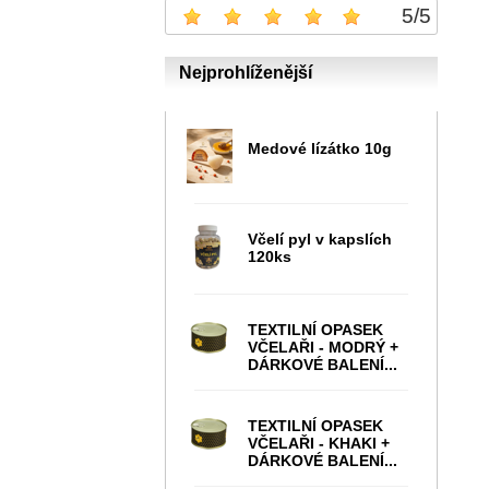
5
/
5
Nejprohlíženější
Medové lízátko 10g
Včelí pyl v kapslích
120ks
TEXTILNÍ OPASEK
VČELAŘI - MODRÝ +
DÁRKOVÉ BALENÍ...
TEXTILNÍ OPASEK
VČELAŘI - KHAKI +
DÁRKOVÉ BALENÍ...