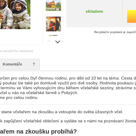
skladem
Recyklační poplatek je započ
ou ilustračního charakteru)
Komentáře
?
rčen pro celou čtyř člennou rodinu, pro děti od 10 let na téma: Cesta d
vý poukaz lze také po domluvě využít pro dvě osoby. Hodnota poukazu 
 termínu ve Vámi vyhovujícím dnu během včelařské sezóny, strávíme s
čel u nás na včelařské farmě v Polizých.
me pro celou rodinu.
 stane včelařem na zkoušku a vstoupíte do světa úžasných včel.
k zapůjčení včelařské oblečení a vydáte se s námi na poznávaní života
lařem na zkoušku probíhá?