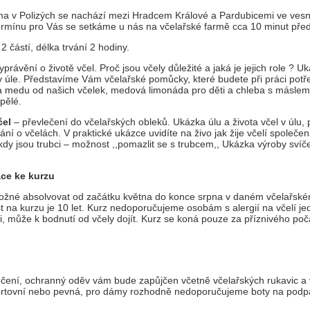
ma v Polizých se nachází mezi Hradcem Králové a Pardubicemi ve vesni
rmínu pro Vás se setkáme u nás na včelařské farmě cca 10 minut pře
2 částí, délka trvání 2 hodiny.
yprávění o životě včel. Proč jsou včely důležité a jaká je jejich role ?
je v úle. Představíme Vám včelařské pomůcky, které budete při práci pot
ka medu od našich včelek, medová limonáda pro děti a chleba s másl
spělé.
čel
– převlečení do včelařských obleků. Ukázka úlu a života včel v úlu, 
ání o včelách. V praktické ukázce uvidíte na živo jak žije včelí společens
kdy jsou trubci – možnost ,,pomazlit se s trubcem,, Ukázka výroby svíč
ace ke kurzu
možné absolvovat od začátku května do konce srpna v daném včelařské
t na kurzu je 10 let. Kurz nedoporučujeme osobám s alergií na včelí jed,
 může k bodnutí od včely dojít. Kurz se koná pouze za příznivého poč
ečení, ochranný oděv vám bude zapůjčen včetně včelařských rukavic a
rtovní nebo pevná, pro dámy rozhodně nedoporučujeme boty na podp