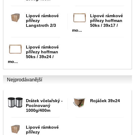
Lipové rámkové
Lipové rámkové
přířezy
přířezy hoffman
Langstroth 2/3
50ks / 39x17 /
mo...
Lipové rámkové
přířezy hoffman
50ks / 39x24 /
mo...
Nejprodávanější
Drátek včelařský -
Rojáček 39x24
Pocínovaný
1000g/400m
Lipové rámkové
přířezy