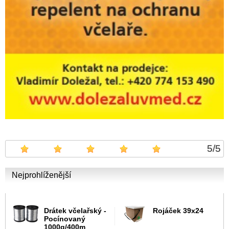
5
/
5
Nejprohlíženější
Drátek včelařský -
Rojáček 39x24
Pocínovaný
1000g/400m