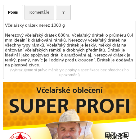
Popis
Komentáře
?
Včelařský drátek nerez 1000 g
Nerezový včelařský drátek 880m. Včelařský drátek o průměru 0,4
mm ideální k drátkování rámků. Nerezový včelařský drátek na
všechny typy rámků. Včelařský drátek je lesklý, měkký drát na
drátování včelařských rámků a drobných předmětů. Drátek je
ideální i jako spojovací drát, k aranžování aj. Nerezový drátek je
tenký, pevný, navíc je i odolný proti ukroucení. Drátek je dodáván
na plastové cívce.
(vyhrazujeme si právo měnit tyto popisy a specifikace bez předchozího
upozornění)