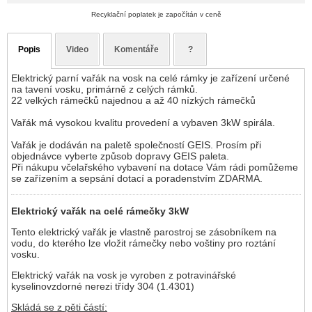
Recyklační poplatek je započítán v ceně
Popis
Video
Komentáře
?
Elektrický parní vařák na vosk na celé rámky je zařízení určené
na tavení vosku, primárně z celých rámků.
22 velkých rámečků najednou a až 40 nízkých rámečků
Vařák má vysokou kvalitu provedení a vybaven 3kW spirála.
Vařák je dodáván na paletě společností GEIS. Prosím při
objednávce vyberte způsob dopravy GEIS paleta.
Při nákupu včelařského vybavení na dotace Vám rádi pomůžeme
se zařízením a sepsání dotací a poradenstvím ZDARMA.
Elektrický vařák na celé rámečky 3kW
Tento elektrický vařák je vlastně parostroj se zásobníkem na
vodu, do kterého lze vložit rámečky nebo voštiny pro roztání
vosku.
Elektrický vařák na vosk je vyroben z potravinářské
kyselinovzdorné nerezi třídy 304 (1.4301)
Skládá se z pěti částí: