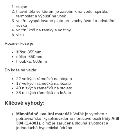
stojan
hlavní tělo ve kterém je zásobník na vodu, spirála,
termostat a výpusť na vosk
vnitřní vyspádované plato pro zachytávání a odvádění
vosku
vnitřní koš na rámky a voštiny
víko
Rozměr koše je:
šířka: 355mm
délka: 550mm
hloubka: 500mm
Do koše se vejde:
22 velkých rámečků na stojato
17 velkých rámečků na ležato
40 nízkých rámečků na stojato
38 nízkých rámečků na ležato
Klíčové výhody:
Mimořádně kvalitní materiál:
Vařák je vyroben z
potravinářské, kyselinovzdorné nerezové oceli třídy
AISI
304 (1.4301)
, čímž je zaručena dlouhá životnost a
jednoduchá hygienická údržba.