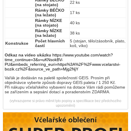
Rámky BÉČKO
22 ks
(na stojato)
Rámky BÉČKO
17 ks
(na ležato)
Rámky NÍZKE
40 ks
(na stojato)
Rámky NÍZKE
38 ks
(na ležato)
Počet hlavních
5 (stojan, tělo/zásobník, plato,
Konstrukce
častí
koš, víko)
Odkaz na video ukázku
https://www.youtube.com/watch?
time_continue=3&v=uKNsokBV-
PU&embeds_referring_euri=https%3A%2F%2Fwww.vcelarstvi-
bozik.cz%2F&source_ve_path=Mjg2NjY
Vařák je dodáván na paletě společností GEIS. Prosím při
objednávce vyberte způsob dopravy GEIS paleta / 1 250 Kč.
Při nákupu včelařského vybavení na dotace Vám rádi pomůžeme
se zařízením a sepsání dotací a poradenstvím ZDARMA.
(vyhrazujeme si právo měnit tyto popisy a specifikace bez předchozího
upozornění)