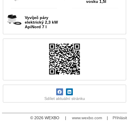
vosku 1,5l
Vyvíječ páry
elektrický 2,3 kW
ApiNord 7 l
Sdílet aktuální stránku
© 2026 WEXBO |
www.wexbo.com
|
Přihlásit