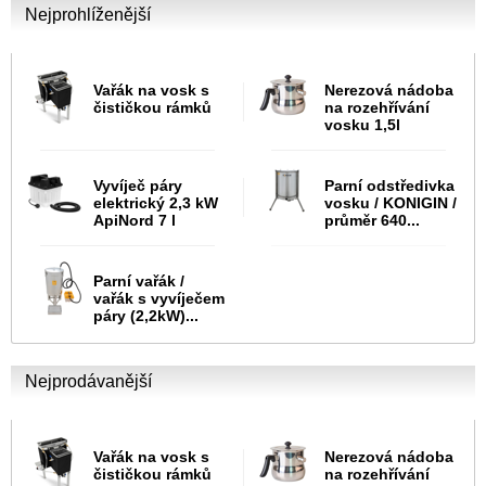
Nejprohlíženější
Vařák na vosk s
Nerezová nádoba
čističkou rámků
na rozehřívání
vosku 1,5l
Vyvíječ páry
Parní odstředivka
elektrický 2,3 kW
vosku / KONIGIN /
ApiNord 7 l
průměr 640...
Parní vařák /
vařák s vyvíječem
páry (2,2kW)...
Nejprodávanější
Vařák na vosk s
Nerezová nádoba
čističkou rámků
na rozehřívání