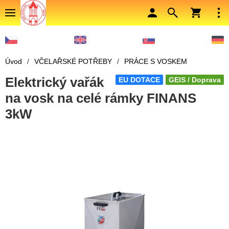
Úvod
/
VČELAŘSKÉ POTŘEBY
/
PRÁCE S VOSKEM
Elektrický vařák
EU DOTACE
GEIS / Doprava
na vosk na celé rámky FINANS
3kW