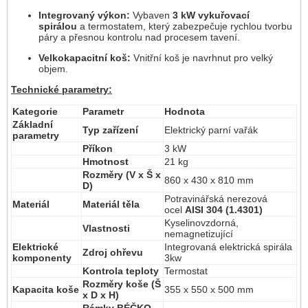
Integrovaný výkon:
Vybaven
3 kW vykuřovací
spirálou
a termostatem, který zabezpečuje rychlou tvorbu
páry a přesnou kontrolu nad procesem tavení.
Velkokapacitní koš:
Vnitřní koš je navrhnut pro velký
objem.
Technické parametry:
Kategorie
Parametr
Hodnota
Základní
Typ zařízení
Elektrický parní vařák
parametry
Příkon
3 kW
Hmotnost
21 kg
Rozměry (V x Š x
860 x 430 x 810 mm
D)
Potravinářská nerezová
Materiál
Materiál těla
ocel
AISI 304 (1.4301)
Kyselinovzdorná,
Vlastnosti
nemagnetizující
Elektrické
Integrovaná elektrická spirála
Zdroj ohřevu
komponenty
3kw
Kontrola teploty
Termostat
Rozměry koše (Š
Kapacita koše
355 x 550 x 500 mm
x D x H)