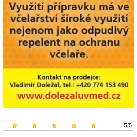
5
/
5