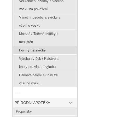
Velikonoční ozdoby z včelího
vosku na pověšení
Vánoční ozdoby a svíčky z
včelího vosku
Motané / Točené svíčky z
mezistěn
Formy na svíčky
Výroba svíček / Plástve a
knoty pro vlastní výrobu
Dárkové balení svíčky ze
včelího vosku
------
PŘÍRODNÍ APOTÉKA
Propolisky