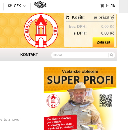
CZK
Košík
Košík:
je prázdný
bez DPH:
0,00 Kč
s DPH:
0,00 Kč
Zobrazit
KONTAKT
te to znovu.