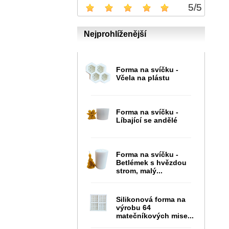
5
/
5
Nejprohlíženější
Forma na svíčku -
Včela na plástu
Forma na svíčku -
Líbající se andělé
Forma na svíčku -
Betlémek s hvězdou
strom, malý...
Silikonová forma na
výrobu 64
matečníkových mise...