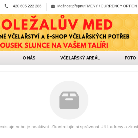
+420 605 222 286
Možnost přepnutí MĚNY / CURRENCY OPTION
O NÁS
VČELAŘSKÝ AREÁL
FOTO
xistuje nebo je neaktivní. Zkontrolujte si správnost URL adresy a zkus