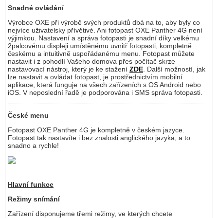
Snadné ovládání
Výrobce OXE při výrobě svých produktů dbá na to, aby byly co
nejvíce uživatelsky přívětivé. Ani fotopast OXE Panther 4G není
výjimkou. Nastavení a správa fotopasti je snadní díky velkému
2palcovému displeji umístěnému uvnitř fotopasti, kompletně
českému a intuitivně uspořádanému menu. Fotopast můžete
nastavit i z pohodlí Vašeho domova přes počítač skrze
nastavovací nástroj, který je ke stažení
ZDE
. Další možností, jak
lze nastavit a ovládat fotopast, je prostřednictvím mobilní
aplikace, která funguje na všech zařízeních s OS Android nebo
iOS. V neposlední řadě je podporována i SMS správa fotopasti.
České menu
Fotopast OXE Panther 4G je kompletně v českém jazyce.
Fotopast tak nastavíte i bez znalosti anglického jazyka, a to
snadno a rychle!
Hlavní funkce
Režimy snímání
Zařízení disponujeme třemi režimy, ve kterých chcete