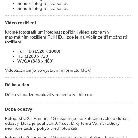
Série 4 fotografií za sebou
Série 5 fotografií za sebou
Video rozlišení
Kromě fotografií umí fotopast pořídit i video záznam v
maximálním rozlišení Full HD. I zde je na výběr ze tří možností
rozlišení:
Full HD (1920 x 1080)
HD (1280 x 720)
WVGA (848 x 480)
Videozáznam je ve výstupním formátu MOV.
Délka videa
Délku videa lze nastavit v rozsahu 5 - 59 sec.
Doba odezvy
Fotopast OXE Panther 4G disponuje neskutečně rychlou dobou
odezvy, která je pouhých 0,4 sec. Díky tomu Vám prakticky
neunikne žádný pohyb před fotopastí.
Fotopast OXE Panther 4G disponuje řadou dalších funkcí, jako