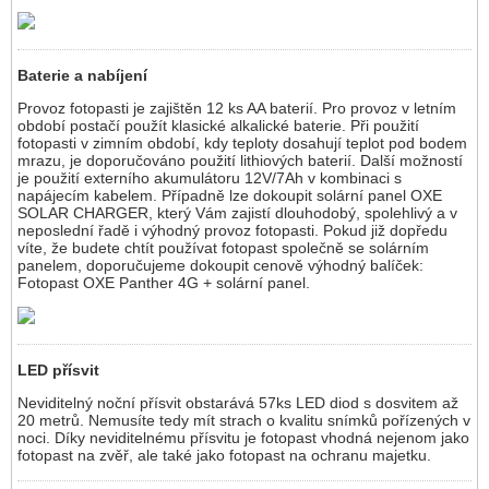
Baterie a nabíjení
Provoz fotopasti je zajištěn 12 ks AA baterií. Pro provoz v letním
období postačí použít klasické alkalické baterie. Při použití
fotopasti v zimním období, kdy teploty dosahují teplot pod bodem
mrazu, je doporučováno použití lithiových baterií. Další možností
je použití externího akumulátoru 12V/7Ah v kombinaci s
napájecím kabelem. Případně lze dokoupit solární panel OXE
SOLAR CHARGER, který Vám zajistí dlouhodobý, spolehlivý a v
neposlední řadě i výhodný provoz fotopasti. Pokud již dopředu
víte, že budete chtít používat fotopast společně se solárním
panelem, doporučujeme dokoupit cenově výhodný balíček:
Fotopast OXE Panther 4G + solární panel.
LED přísvit
Neviditelný noční přísvit obstarává 57ks LED diod s dosvitem až
20 metrů. Nemusíte tedy mít strach o kvalitu snímků pořízených v
noci. Díky neviditelnému přísvitu je fotopast vhodná nejenom jako
fotopast na zvěř, ale také jako fotopast na ochranu majetku.