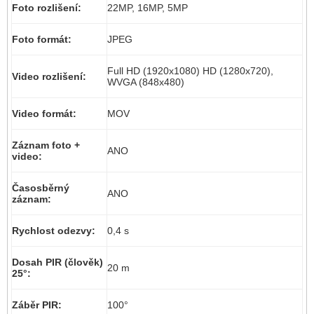
Foto rozlišení:
22MP, 16MP, 5MP
Foto formát:
JPEG
Full HD (1920x1080) HD (1280x720),
Video rozlišení:
WVGA (848x480)
Video formát:
MOV
Záznam foto +
ANO
video:
Časosběrný
ANO
záznam:
Rychlost odezvy:
0,4 s
Dosah PIR (člověk)
20 m
25°:
Záběr PIR:
100°