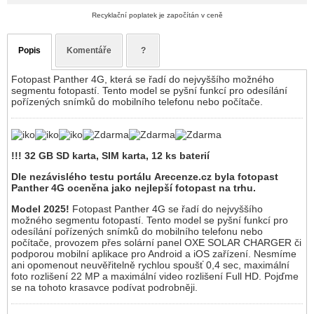
Recyklační poplatek je započítán v ceně
Popis
Komentáře
?
Fotopast Panther 4G, která se řadí do nejvyššího možného
segmentu fotopastí. Tento model se pyšní funkcí pro odesílání
pořízených snímků do mobilního telefonu nebo počítače.
!!! 32 GB SD karta, SIM karta, 12 ks baterií
Dle nezávislého testu portálu Arecenze.cz byla fotopast
Panther 4G oceněna jako nejlepší fotopast na trhu.
Model 2025!
Fotopast Panther 4G se řadí do nejvyššího
možného segmentu fotopastí. Tento model se pyšní funkcí pro
odesílání pořízených snímků do mobilního telefonu nebo
počítače, provozem přes solární panel OXE SOLAR CHARGER či
podporou mobilní aplikace pro Android a iOS zařízení. Nesmíme
ani opomenout neuvěřitelně rychlou spoušť 0,4 sec, maximální
foto rozlišení 22 MP a maximální video rozlišení Full HD. Pojďme
se na tohoto krasavce podívat podrobněji.