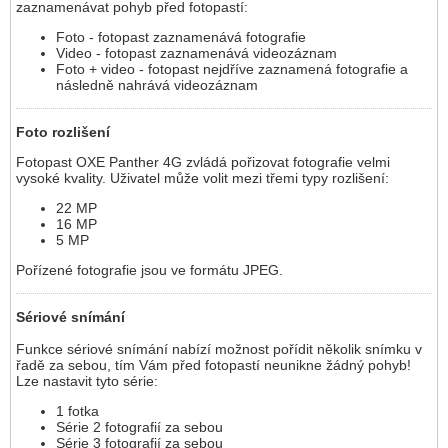
zaznamenávat pohyb před fotopastí:
Foto - fotopast zaznamenává fotografie
Video - fotopast zaznamenává videozáznam
Foto + video - fotopast nejdříve zaznamená fotografie a
následně nahrává videozáznam
Foto rozlišení
Fotopast OXE Panther 4G zvládá pořizovat fotografie velmi
vysoké kvality. Uživatel může volit mezi třemi typy rozlišení:
22 MP
16 MP
5 MP
Pořízené fotografie jsou ve formátu JPEG.
Sériové snímání
Funkce sériové snímání nabízí možnost pořídit několik snímku v
řadě za sebou, tím Vám před fotopastí neunikne žádný pohyb!
Lze nastavit tyto série:
1 fotka
Série 2 fotografií za sebou
Série 3 fotografií za sebou