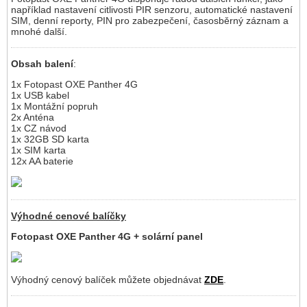
například nastavení citlivosti PIR senzoru, automatické nastavení
SIM, denní reporty, PIN pro zabezpečení, časosběrný záznam a
mnohé další.
Obsah balení
:
1x Fotopast OXE Panther 4G
1x USB kabel
1x Montážní popruh
2x Anténa
1x CZ návod
1x 32GB SD karta
1x SIM karta
12x AA baterie
Výhodné cenové balíčky
Fotopast OXE Panther 4G + solární panel
Výhodný cenový balíček můžete objednávat
ZDE
.