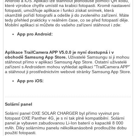
Android a iOS. Aplikaci lze stáhnout jednoduše pomocí QR kódů,
které výrobce chytře umístil na krabici fotopasti. Kromě nastavení
fotopasti, umožňuje aplikace i funkci získat snímek, která
okamžitě pořídí fotografii a odešle ji do zvoleného zařízení. Máte
tedy přehled prakticky v reálném čase, co se před fotopastí děje.
Mobilní aplikaci si můžete do vašeho zařízení stáhnout i zde:
App pro Android:
Aplikace TrailCamera APP V5.0.0 je nyní dostupná i v
obchodě Samsung App Store.
Uživatelé Samsungu si ji mohou
stáhnout přímo v aplikaci Samsung App Store. Ostatní uživatelé
zařízení s Androidem mohou vyhledat aplikaci "TrailCamera APP"
a stáhnout ji prostřednictvím webové stránky Samsung App Store.
App pro iOS:
Solární panel
Solární panel OXE SOLAR CHARGER byl přímo vyvinut pro
fotopast OXE Panther 4G, je s ní tak plně kompatibilní. Solární
panel je vybaven zabudovanou Li-Ion baterií o kapacitě 8 000
mAh. Díky solárnímu panelu několikanásobně prodloužíte dobu
použití fotopasti.