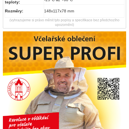
teploty:
Rozměry:
148x117x78 mm
(vyhrazujeme si právo měnit tyto popisy a specifikace bez předchozího
upozornění)