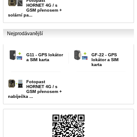
Fotopast
HORNET 4G / s
GSM přenosem +
solární pa...
Nejprodávanější
G11 - GPS lokátor
GF-22 - GPS
a SIM karta
lokátor a SIM
karta
Fotopast
HORNET 4G / s
GSM přenosem +
nabíječka ...