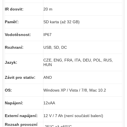
IR dosvit:
20 m
Paměť:
SD karta (až 32 GB)
Vodotěsnost:
IP67
Rozhraní:
USB, SD, DC
CZE, ENG, FRA, ITA, DEU, POL, RUS,
Jazyk:
HUN
Závit pro stativ:
ANO
OS:
Windows XP / Vista / 7/8, Mac 10.2
Napájení:
12xAA
Externí napájení:
12 V / 7 Ah (není součástí balení)
Rozsah provozní
-25°C až +60°C