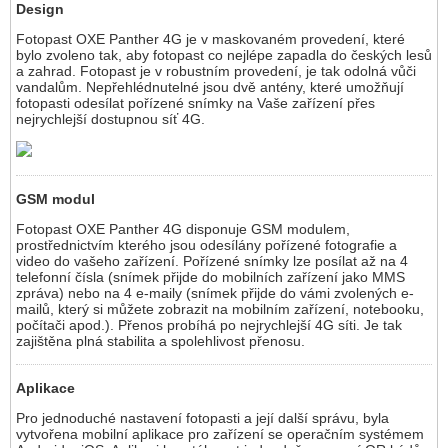
Design
Fotopast OXE Panther 4G je v maskovaném provedení, které
bylo zvoleno tak, aby fotopast co nejlépe zapadla do českých lesů
a zahrad. Fotopast je v robustním provedení, je tak odolná vůči
vandalům. Nepřehlédnutelné jsou dvě antény, které umožňují
fotopasti odesílat pořízené snímky na Vaše zařízení přes
nejrychlejší dostupnou síť 4G.
GSM modul
Fotopast OXE Panther 4G disponuje GSM modulem,
prostřednictvím kterého jsou odesílány pořízené fotografie a
video do vašeho zařízení. Pořízené snímky lze posílat až na 4
telefonní čísla (snímek přijde do mobilních zařízení jako MMS
zpráva) nebo na 4 e-maily (snímek přijde do vámi zvolených e-
mailů, který si můžete zobrazit na mobilním zařízení, notebooku,
počítači apod.). Přenos probíhá po nejrychlejší 4G síti. Je tak
zajištěna plná stabilita a spolehlivost přenosu.
Aplikace
Pro jednoduché nastavení fotopasti a její další správu, byla
vytvořena mobilní aplikace pro zařízení se operačním systémem