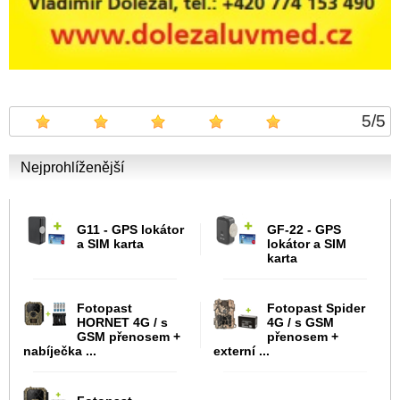
5
/
5
Nejprohlíženější
G11 - GPS lokátor
GF-22 - GPS
a SIM karta
lokátor a SIM
karta
Fotopast
Fotopast Spider
HORNET 4G / s
4G / s GSM
GSM přenosem +
přenosem +
nabíječka ...
externí ...