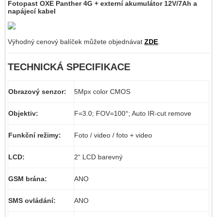
Fotopast OXE Panther 4G + externí akumulátor 12V/7Ah a
napájecí kabel
Výhodný cenový balíček můžete objednávat
ZDE
.
TECHNICKÁ SPECIFIKACE
Obrazový senzor:
5Mpx color CMOS
Objektiv:
F=3.0; FOV=100°; Auto IR-cut remove
Funkční režimy:
Foto / video / foto + video
LCD:
2“ LCD barevný
GSM brána:
ANO
SMS ovládání:
ANO