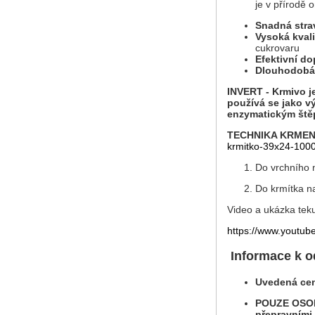
je v přírodě 
Snadná strav
Vysoká kvali
cukrovaru
Efektivní do
Dlouhodobá 
INVERT - Krmivo j
používá se jako v
enzymatickým štěp
TECHNIKA KRMENÍ 
krmitko-39x24-100
1. Do vrchního ná
2. Do krmítka nale
Video a ukázka teku
https://www.youtu
Informace k o
Uvedená cena
POUZE OSO
přepravními