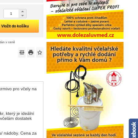
Vložit do košíku
ítán v ceně
krmivo pro včely na
, který je ideální
 včelám dostatek
u/ nádoby. Cena za