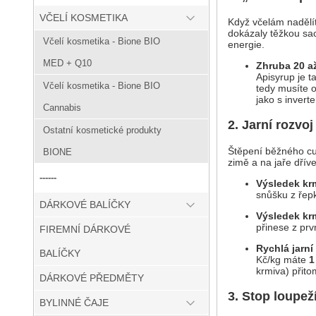
VČELÍ KOSMETIKA
Když včelám nadělít
dokázaly těžkou sac
Včelí kosmetika - Bione BIO
energie.
MED + Q10
Zhruba 20 a
Apisyrup je t
Včelí kosmetika - Bione BIO
tedy musíte o
jako s invert
Cannabis
2. Jarní rozvo
Ostatní kosmetické produkty
Štěpení běžného cuk
BIONE
zimě a na jaře dříve
------
Výsledek kr
snůšku z řep
DÁRKOVÉ BALÍČKY
Výsledek kr
přinese z prv
FIREMNÍ DÁRKOVÉ
Rychlá jarní
BALÍČKY
Kč/kg máte
1
krmiva) přito
DÁRKOVÉ PŘEDMĚTY
3. Stop loupeží
BYLINNÉ ČAJE