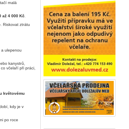
Stačí malá
0 až 4 000 Kč
.
. Riskovat ztrátu
ů a ulepenou
nebo kanystrů,
co včelaří při práci,
ému květovému
dobí, kdy je v
ni po roce