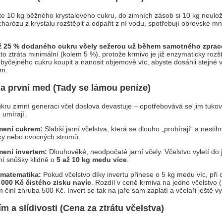
e 10 kg běžného krystalového cukru, do zimních zásob si 10 kg neulož
harózu z krystalu rozštěpit a odpařit z ní vodu, spotřebují obrovské mn
ž 25 % dodaného cukru včely sežerou už během samotného zprac
ato ztráta minimální (kolem 5 %), protože krmivo je již enzymaticky roz
byčejného cukru koupit a nanosit objemově víc, abyste dosáhli stejné
em.
j a první med (Tady se lámou peníze)
ru zimní generaci včel doslova devastuje – opotřebovává se jim tukové
 umírají.
mení cukrem:
Slabší jarní včelstva, která se dlouho „probírají“ a nestih
ky nebo ovocných stromů.
mení invertem:
Dlouhověké, neodpočaté jarní včely. Včelstvo vyletí do j
ní snůšky klidně o
5 až 10 kg medu více
.
 matematika:
Pokud včelstvo díky invertu přinese o 5 kg medu víc, př
 000 Kč čistého zisku navíc
. Rozdíl v ceně krmiva na jedno včelstvo (
m činí zhruba 500 Kč. Invert se tak na jaře sám zaplatí a včelaři ještě v
m a slídivosti (Cena za ztrátu včelstva)