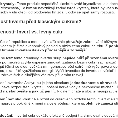
krystaly:
Tento produkt nepodléhá klasické tvrdé krystalizaci, ale dochá
(těstovatění)
. V krmivu nevznikají žádné tvrdé krystaly, které by včely 
soby v úlu oteplí od plodového hnízda, vločky se opět samy rozpustí.
nost Invertu před klasickým cukrem?
enosti: Invert vs. levný cukr
České republice u mnoha včelařů stále převažuje zakrmování běžným 
vodem je čistě ekonomický pohled a nízká cena cukru na trhu.
Z pohl
k krmení invertem daleko přirozenější a zdravější.
se totiž tento prémiový invertní sirup
nejvíce blíží přirozenému kvě
a po tisíciletí zvyklá úspěšně zimovat. Zatímco běžný cukr (sacharózu) 
pit (čímž se dlouhověká zimní generace včel extrémně vyčerpává a opo
ou, okamžitě využitelnou energii. Vyšší investice do invertu se včelaři b
 zdravějších a silnějších včelstev při jarním rozvoji.
ní Invertního Apisyrupu je jeho absolutní
jednoduchost a obrovská
havé rozpouštění krystalu, nošení horké vody a nekonečné míchání.
t na stanoviště a pak už jen lít.
Nic nemícháte a složitě nepřipravuje
ení bez slídivosti:
Na rozdíl od cukrového roztoku tento invert včelám
naprosto poklidné krmení na celé včelnici, které
spolehlivě zamezí sl
.
dování:
Invertní cukr dokáže efektivně podpořit a stimulovat plodování 