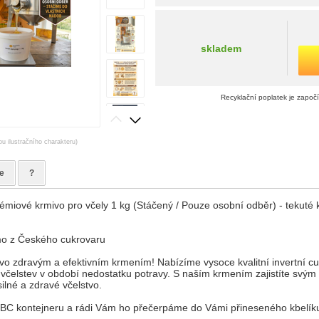
skladem
Recyklační poplatek je započ
ou ilustračního charakteru)
e
?
rémiové krmivo pro včely 1 kg (Stáčený / Pouze osobní odběr) - tekuté 
ímo z Českého cukrovaru
vo zdravým a efektivním krmením! Nabízíme vysoce kvalitní invertní cukr
včelstev v období nedostatku potravy. S naším krmením zajistíte svým
silné a zdravé včelstvo.
/ IBC kontejneru a rádi Vám ho přečerpáme do Vámi přineseného kbelík