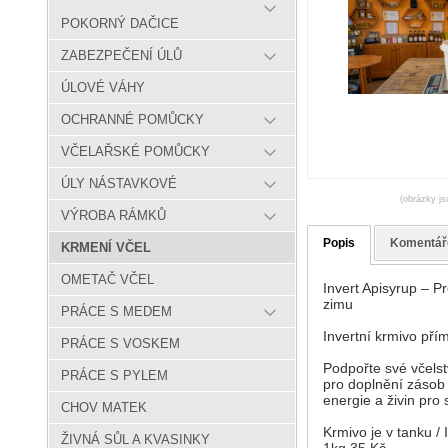
POKORNÝ DAČICE
ZABEZPEČENÍ ÚLŮ
ÚLOVÉ VÁHY
OCHRANNÉ POMŮCKY
VČELAŘSKÉ POMŮCKY
ÚLY NÁSTAVKOVÉ
(obrázky js
VÝROBA RÁMKŮ
Popis
Komentář
KRMENÍ VČEL
OMETAČ VČEL
Invert Apisyrup – P
zimu
PRÁCE S MEDEM
Invertní krmivo př
PRÁCE S VOSKEM
Podpořte své včelst
PRÁCE S PYLEM
pro doplnění zásob 
energie a živin pro 
CHOV MATEK
Krmivo je v tanku 
ŽIVNÁ SŮL A KVASINKY
1kg 35 Kč.