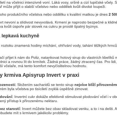
tí na včelnici intenzivně voní. Láká vosy, sršně a cizí lupičské včely. 
 může přijít o slabší včelstvo nebo oddělek kvůli divoké loupeži.
oho produkčního včelstva nebo oddělku s kvalitní matkou je dnes
2 50
rt nevoní a slídivost nevyvolává. Krmení je naprosto bezpečné a klidné
va kvůli úspoře pár stovek na cukru je prostě špatný byznys.
a lepkavá kuchyně
 roztoku znamená hodiny míchání, ohřívání vody, tahání těžkých hrnc
ačí přijet k nám do Poliz, natankovat hotový sirup do vlastních kbelíků 
lnici a rovnou lít do krmítek. Žádná práce, žádný ztracený čas. Pro lidi, 
ší včelaře, má tento komfort nevyčíslitelnou hodnotu.
y krmiva Apisyrup Invert v praxi
rozenosti:
Složením sacharidů se tento sirup
nejvíce blíží přirozen
erém byla včelstva po tisíciletí zvyklá úspěšně zimovat.
dování:
Invertní cukr dokáže efektivně stimulovat plodování včel i v ob
ený přístup k přirozenému nektaru.
ez starostí:
Invert můžete bez obav skladovat venku, a to i na dešti. A
ebudete mít s krmivem jakékoliv problémy.