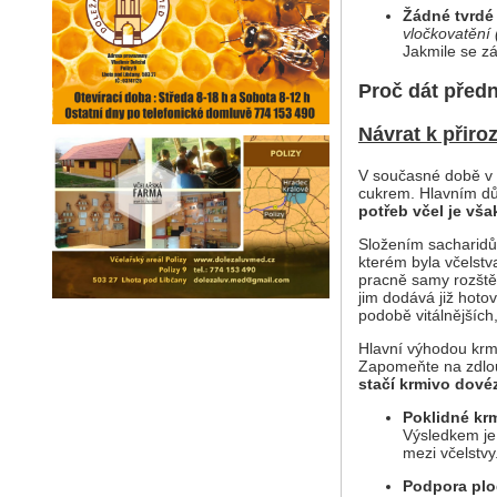
Žádné tvrdé 
vločkovatění 
Jakmile se zá
Proč dát před
Návrat k přiroz
V současné době v 
cukrem. Hlavním dů
potřeb včel je vša
Složením sacharidů 
kterém byla včelstv
pracně samy rozště
jim dodává již hotov
podobě vitálnějších,
Hlavní výhodou krme
Zapomeňte na zdlou
stačí krmivo dovéz
Poklidné krm
Výsledkem je 
mezi včelstvy
Podpora plo