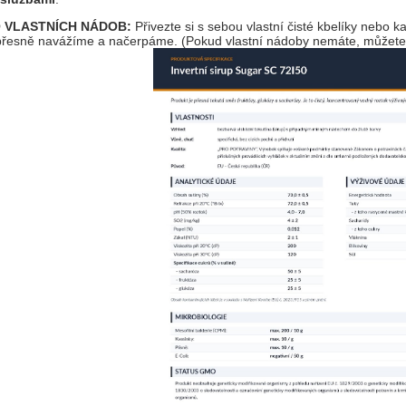
O VLASTNÍCH NÁDOB:
Přivezte si s sebou vlastní čisté kbelíky nebo k
řesně navážíme a načerpáme. (Pokud vlastní nádoby nemáte, můžete