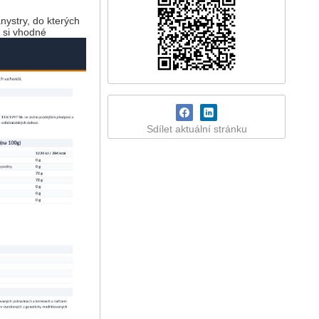
anystry, do kterých
 si vhodné
Sdílet aktuální stránku