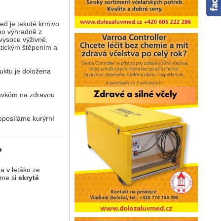
ed je tekuté krmivo
no výhradně z
vysoce výživné,
atickým štěpením a
uktu je doložena
davkům na zdravou
eposíláme kurýrní
?
a v letáku ze
áme si
skryté