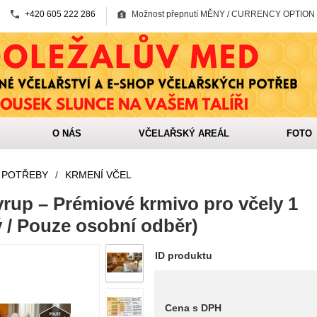
+420 605 222 286
Možnost přepnutí MĚNY / CURRENCY OPTION
O NÁS
VČELAŘSKÝ AREÁL
FOTO
 POTŘEBY
/
KRMENÍ VČEL
yrup – Prémiové krmivo pro včely 1
 / Pouze osobní odběr)
ID produktu
Cena s DPH