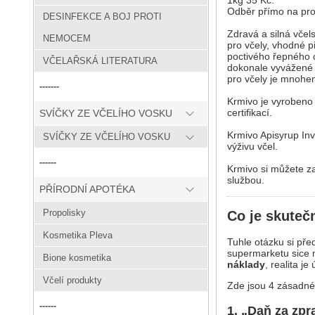
Odběr přímo na pro
DESINFEKCE A BOJ PROTI
Zdravá a silná vče
NEMOCEM
pro včely, vhodné 
poctivého řepného 
VČELAŘSKÁ LITERATURA
dokonale vyvážené 
pro včely je mnohem
-------
Krmivo je vyrobeno 
certifikací.
SVÍČKY ZE VČELÍHO VOSKU
Krmivo Apisyrup In
SVÍČKY ZE VČELÍHO VOSKU
výživu včel.
------
Krmivo si můžete z
službou.
PŘÍRODNÍ APOTÉKA
Propolisky
Co je skuteč
Kosmetika Pleva
Tuhle otázku si př
supermarketu sice m
Bione kosmetika
náklady
, realita je 
Včelí produkty
Zde jsou 4 zásadné 
------
1. „Daň za zpr