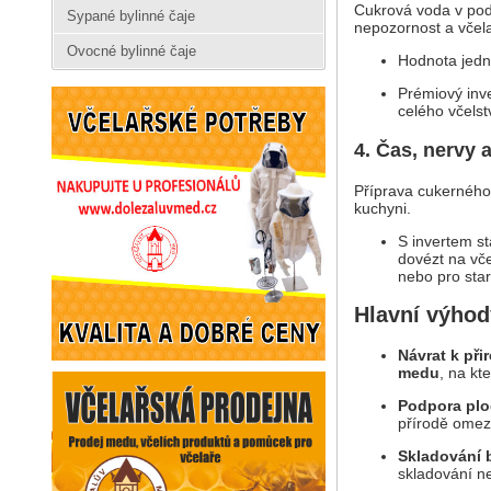
Cukrová voda v podle
Sypané bylinné čaje
nepozornost a včelař
Ovocné bylinné čaje
Hodnota jedn
Prémiový inve
celého včelst
4. Čas, nervy 
Příprava cukerného
kuchyni.
S invertem st
dovézt na vče
nebo pro star
Hlavní výhod
Návrat k při
medu
, na kt
Podpora plo
přírodě omez
Skladování b
skladování n