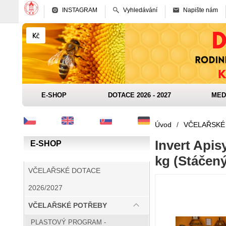
INSTAGRAM
Vyhledávání
Napište nám
E-SHOP
DOTACE 2026 - 2027
MED
Úvod
/
VČELAŘSKÉ
Invert Apis
E-SHOP
kg (Stáčený
VČELAŘSKÉ DOTACE
2026/2027
VČELAŘSKÉ POTŘEBY
PLASTOVÝ PROGRAM -