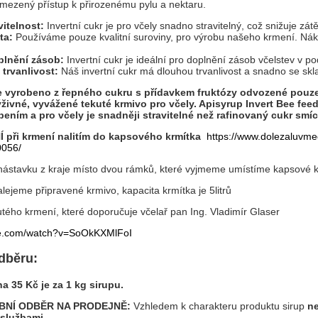
omezený přístup k přirozenému pylu a nektaru.
itelnost:
Invertní cukr je pro včely snadno stravitelný, což snižuje zátě
ta:
Používáme pouze kvalitní suroviny, pro výrobu našeho krmení. Ná
plnění zásob:
Invertní cukr je ideální pro doplnění zásob včelstev v po
trvanlivost:
Náš invertní cukr má dlouhou trvanlivost a snadno se skl
e vyrobeno z řepného cukru s přídavkem fruktózy odvozené pouze
ýživné, vyvážené tekuté krmivo pro včely. Apisyrup Invert Bee fee
ením a pro včely je snadněji stravitelné než rafinovaný cukr sm
při krmení nalitím do kapsového krmítka
https://www.dolezaluvme
0056/
stavku z kraje místo dvou rámků, které vyjmeme umístíme kapsové k
jeme připravené krmivo, kapacita krmítka je 5litrů
tého krmení, které doporučuje včelař pan Ing. Vladimír Glaser
be.com/watch?v=SoOkKXMlFoI
dběru:
 35 Kč je za 1 kg sirupu.
BNÍ ODBĚR NA PRODEJNĚ:
Vzhledem k charakteru produktu sirup
n
 službami
.