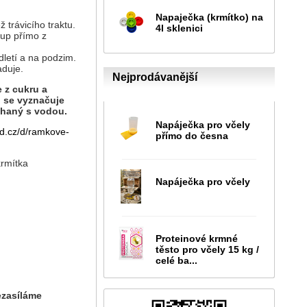
Napaječka (krmítko) na
ž trávicího traktu.
4l sklenici
kup přímo z
dletí a na podzim.
aduje.
Nejprodávanější
 z cukru a
d se vyznačuje
íchaný s vodou.
Napáječka pro včely
d.cz/d/ramkove-
přímo do česna
rmítka
Napáječka pro včely
Proteinové krmné
těsto pro včely 15 kg /
celé ba...
ezasíláme