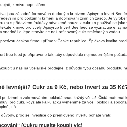
dejně, krmivo neposíláme.
lstva jsou zásadně formována dodaným krmivem. Apisyrup Invert Bee fe
především pro podzimní krmení a doplňování zimních zásob. Je vyrobe
cukru s přídavkem fruktózy odvozené pouze z cukru a používá se jako 
tekuté krmivo pro včely. Apisyrup Invert Bee feed se vyznačuje enzym
 snadněji a lépe stravitelné než rafinovaný cukr smíchaný s vodou.
poctivou českou firmou přímo v České republice! Špičková kvalita prod
vert Bee feed je připraveno tak, aby odpovídalo nejmodernějším poža
akoupit u nás na včelařské prodejně, z důvodu typu obsahu produktu n
ně levnější? Cukr za 9 Kč, nebo Invert za 35 Kč
ed podzimním zakrmováním pokládá snad každý včelař. Čistá matematik
luví pro cukr, když ale kalkulačku vyměníme za včelí biologii a spočít
úplně jiná.
důvody, proč se investice do prémiového invertu bohatě vrátí:
acování“ (Cukru musíte koupit víc)