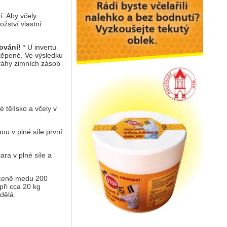
í. Aby včely
ožství vlastní
ování!
* U invertu
štěpené. Ve výsledku
 váhy zimních zásob
 tělísko a včely v
nou v plné síle první
ara v plné síle a
i ceně medu 200
při cca 20 kg
ydělá.