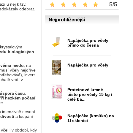
5
/
5
zí u něj k tzv.
nedokázaly odebrat.
Nejprohlíženější
Napáječka pro včely
přímo do česna
krystalovým
edu biologických
Napáječka pro včely
tovému medu
, na
musí včely nejdříve
třebovává), invert
ohatě vrátí v
Proteinové krmné
 úspora času
.
těsto pro včely 15 kg /
Při hezkém počasí
celé ba...
te.
 intenzivně nevoní.
Napáječka (krmítko) na
ídivosti
a loupání
1l sklenici
včel i v období, kdy