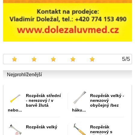
5
/
5
Nejprohlíženější
Rozpěrák střední
Rozpěrák velký -
- nerezový / v
nerezový
barvě žlutá
obyčejný /bez
nebo...
háku...
Rozpěrák velký
Rozpěrák
nerezový s