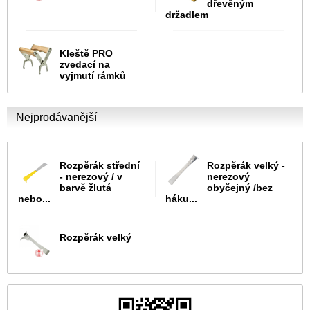
dřevěným
držadlem
Kleště PRO
zvedací na
vyjmutí rámků
Nejprodávanější
Rozpěrák střední
Rozpěrák velký -
- nerezový / v
nerezový
barvě žlutá
obyčejný /bez
nebo...
háku...
Rozpěrák velký