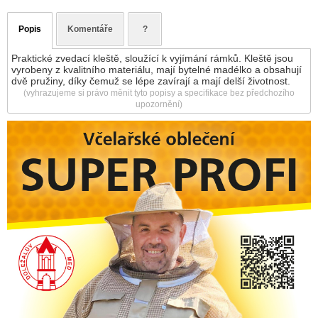
Popis
Komentáře
?
Praktické zvedací kleště, sloužící k vyjímání rámků. Kleště jsou
vyrobeny z kvalitního materiálu, mají bytelné madélko a obsahují
dvě pružiny, díky čemuž se lépe zavírají a mají delší životnost.
(vyhrazujeme si právo měnit tyto popisy a specifikace bez předchozího
upozornění)