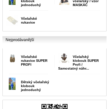
klobouk
včelařský / vzor
jednoduchý
MASKÁČ
Včelařské
rukavice
Nejprodávanější
Včelařské
Včelařský
rukavice SUPER
klobouk SUPER
PROFI
Profi /
Samostatný náhr...
Dětský včelařský
klobouk
jednoduchý