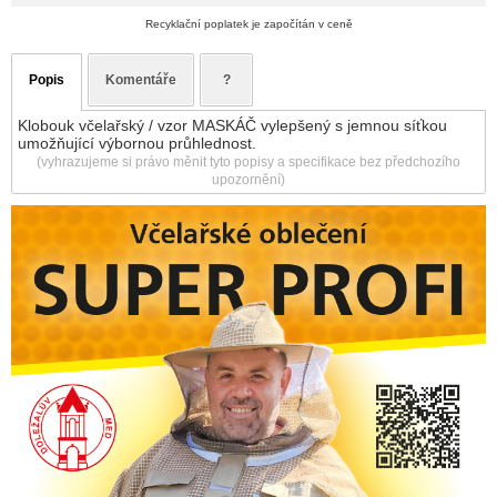
Recyklační poplatek je započítán v ceně
Popis
Komentáře
?
Klobouk včelařský / vzor MASKÁČ vylepšený s jemnou síťkou
umožňující výbornou průhlednost.
(vyhrazujeme si právo měnit tyto popisy a specifikace bez předchozího
upozornění)