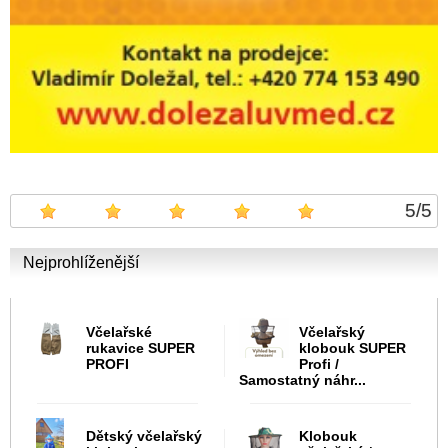
5
/
5
Nejprohlíženější
Včelařské
Včelařský
rukavice SUPER
klobouk SUPER
PROFI
Profi /
Samostatný náhr...
Dětský včelařský
Klobouk