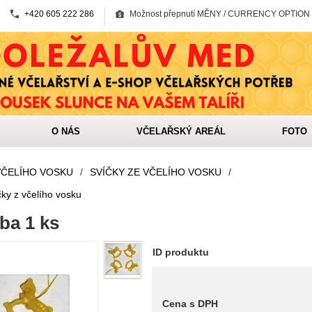
+420 605 222 286
Možnost přepnutí MĚNY / CURRENCY OPTION
O NÁS
VČELAŘSKÝ AREÁL
FOTO
VČELÍHO VOSKU
/
SVÍČKY ZE VČELÍHO VOSKU
/
ky z včelího vosku
ba 1 ks
ID produktu
Cena s DPH