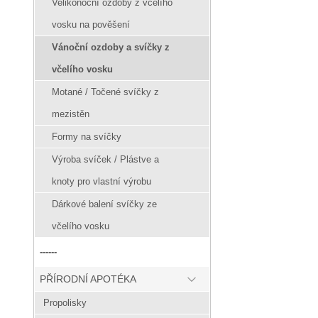
Velikonoční ozdoby z včelího
vosku na pověšení
Vánoční ozdoby a svíčky z
včelího vosku
Motané / Točené svíčky z
mezistěn
Formy na svíčky
Výroba svíček / Plástve a
knoty pro vlastní výrobu
Dárkové balení svíčky ze
včelího vosku
------
PŘÍRODNÍ APOTÉKA
Propolisky