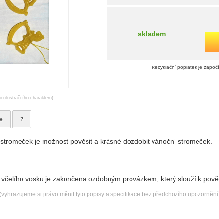
skladem
Recyklační poplatek je započ
ou ilustračního charakteru)
e
?
stromeček je možnost pověsit a krásné dozdobit vánoční stromeček.
 včelího vosku je zakončena ozdobným provázkem, který slouží k pově
(vyhrazujeme si právo měnit tyto popisy a specifikace bez předchozího upozornění