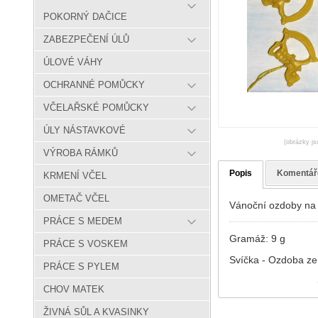
POKORNÝ DAČICE
ZABEZPEČENÍ ÚLŮ
ÚLOVÉ VÁHY
OCHRANNÉ POMŮCKY
VČELAŘSKÉ POMŮCKY
ÚLY NÁSTAVKOVÉ
(obrázky js
VÝROBA RÁMKŮ
Popis
Komentář
KRMENÍ VČEL
OMETAČ VČEL
Vánoční ozdoby na 
PRÁCE S MEDEM
Gramáž: 9 g
PRÁCE S VOSKEM
Svíčka - Ozdoba ze
PRÁCE S PYLEM
CHOV MATEK
ŽIVNÁ SŮL A KVASINKY