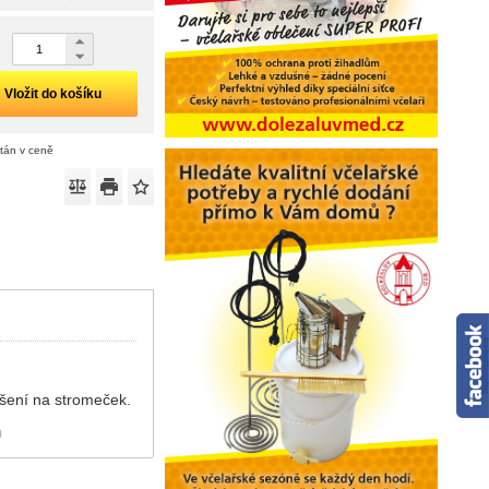
Vložit do košíku
ítán v ceně
šení na stromeček.
)