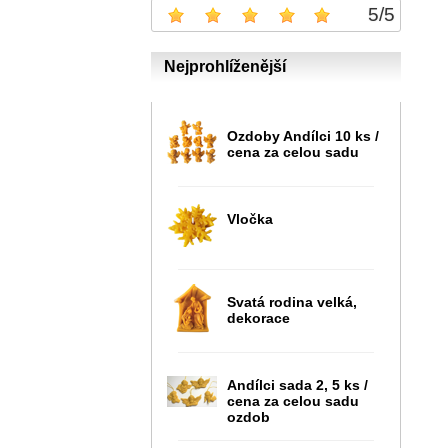
5
/
5
Nejprohlíženější
Ozdoby Andílci 10 ks /
cena za celou sadu
Vločka
Svatá rodina velká,
dekorace
Andílci sada 2, 5 ks /
cena za celou sadu
ozdob