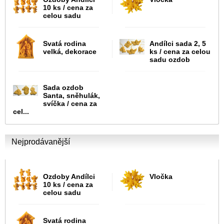
10 ks / cena za
celou sadu
Svatá rodina
Andílci sada 2, 5
velká, dekorace
ks / cena za celou
sadu ozdob
Sada ozdob
Santa, sněhulák,
svíčka / cena za
cel...
Nejprodávanější
Ozdoby Andílci
Vločka
10 ks / cena za
celou sadu
Svatá rodina