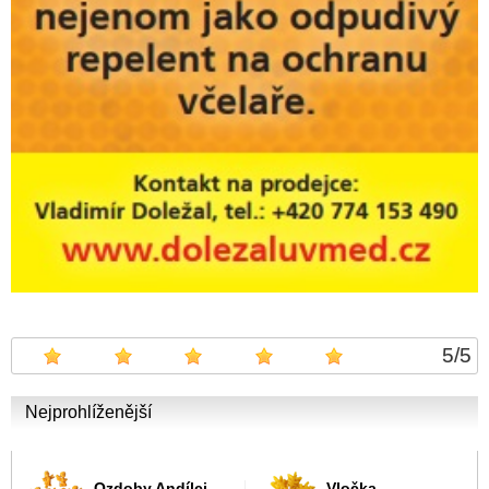
5
/
5
Nejprohlíženější
Ozdoby Andílci
Vločka