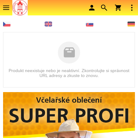
Produkt neexistuje nebo je neaktivní. Zkontrolujte si správnost
URL adresy a zkuste to znovu.