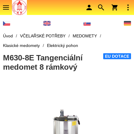
Úvod
/
VČELAŘSKÉ POTŘEBY
/
MEDOMETY
/
Klasické medomety
/
Elektrický pohon
M630-8E Tangenciální
EU DOTACE
medomet 8 rámkový