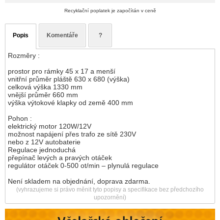
Recyklační poplatek je započítán v ceně
Popis
Komentáře
?
Rozměry :
prostor pro rámky 45 x 17 a menší
vnitřní průměr pláště 630 x 680 (výška)
celková výška 1330 mm
vnější průměr 660 mm
výška výtokové klapky od země 400 mm
Pohon :
elektrický motor 120W/12V
možnost napájení přes trafo ze sítě 230V
nebo z 12V autobaterie
Regulace jednoduchá
přepínač levých a pravých otáček
regulátor otáček 0-500 ot/min – plynulá regulace
Není skladem na objednání, doprava zdarma.
(vyhrazujeme si právo měnit tyto popisy a specifikace bez předchozího
upozornění)