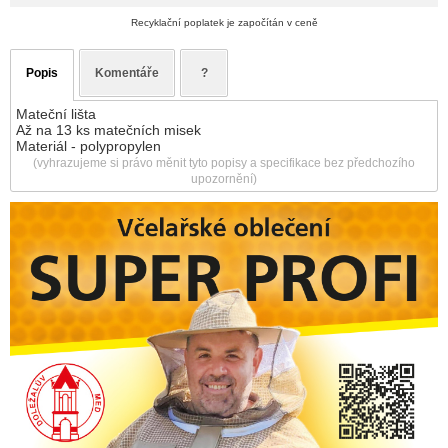
Recyklační poplatek je započítán v ceně
Popis
Komentáře
?
Mateční lišta
Až na 13 ks matečních misek
Materiál - polypropylen
(vyhrazujeme si právo měnit tyto popisy a specifikace bez předchozího
upozornění)