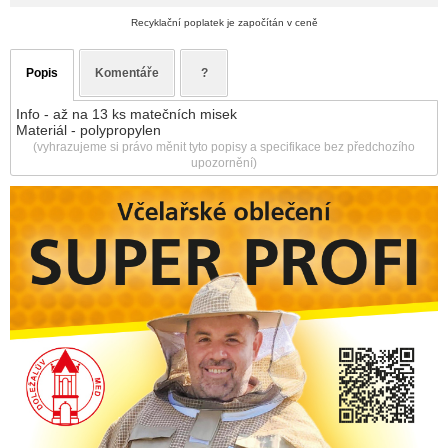
Recyklační poplatek je započítán v ceně
Popis
Komentáře
?
Info - až na 13 ks matečních misek
Materiál - polypropylen
(vyhrazujeme si právo měnit tyto popisy a specifikace bez předchozího
upozornění)