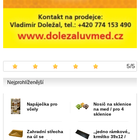
5
/
5
Nejprohlíženější
Napáječka pro
Nosič na sklenice
včely
na med / pro 4
sklenice
Zahradní střecha
,,jedno rámkové,,
na úl se
krmítko 39x12 /