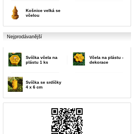
Košnice velká se
včelou
Nejprodávanější
Svíčka včela na
Včela na plástu -
plástu 1 ks
dekorace
Svíčka se srdíčky
4 x 6 cm