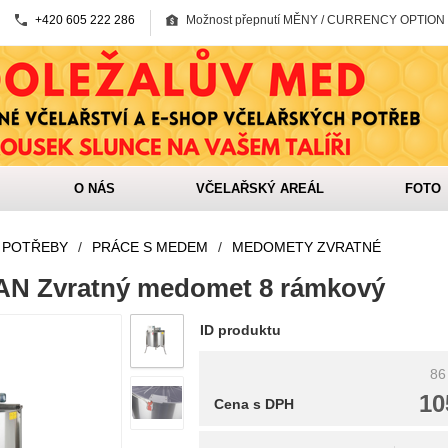
+420 605 222 286
Možnost přepnutí MĚNY / CURRENCY OPTION
O NÁS
VČELAŘSKÝ AREÁL
FOTO
 POTŘEBY
/
PRÁCE S MEDEM
/
MEDOMETY ZVRATNÉ
AN Zvratný medomet 8 rámkový
ID produktu
86
10
Cena s DPH