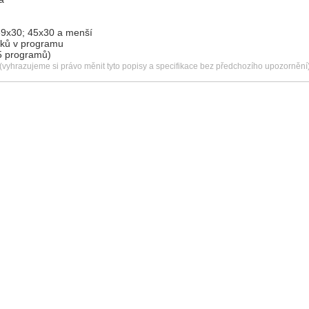
39x30; 45x30 a menší
oků v programu
5 programů)
(vyhrazujeme si právo měnit tyto popisy a specifikace bez předchozího upozornění