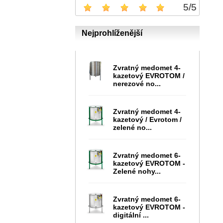
5
/
5
Nejprohlíženější
Zvratný medomet 4-
kazetový EVROTOM /
nerezové no...
Zvratný medomet 4-
kazetový / Evrotom /
zelené no...
Zvratný medomet 6-
kazetový EVROTOM -
Zelené nohy...
Zvratný medomet 6-
kazetový EVROTOM -
digitální ...