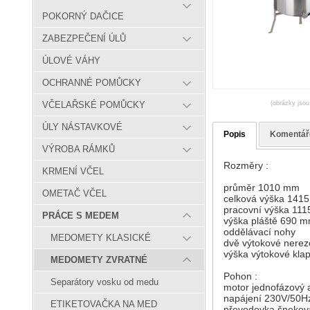
POKORNÝ DAČICE
ZABEZPEČENÍ ÚLŮ
ÚLOVÉ VÁHY
OCHRANNÉ POMŮCKY
(obrázky jsou
VČELAŘSKÉ POMŮCKY
ÚLY NÁSTAVKOVÉ
Popis
Komentář
VÝROBA RÁMKŮ
Rozměry :
KRMENÍ VČEL
průměr 1010 mm
OMETAČ VČEL
celková výška 141
pracovní výška 11
PRÁCE S MEDEM
výška pláště 690 
oddělávací nohy
MEDOMETY KLASICKÉ
dvě výtokové nerez
výška výtokové kl
MEDOMETY ZVRATNÉ
Pohon :
Separátory vosku od medu
motor jednofázový 
napájení 230V/50H
ETIKETOVAČKA NA MED
převodovka šnekov