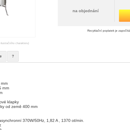
na objednání
Recyklační poplatek je započít
 ilustračního charakteru)
e
?
5 mm
15 mm
mm
ové klapky
apky od země 400 mm
asynchronní 370W/50Hz, 1,82 A , 1370 ot/min.
z
á