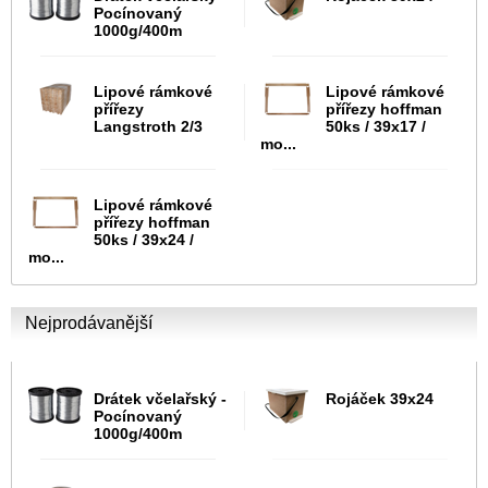
Pocínovaný
1000g/400m
Lipové rámkové
Lipové rámkové
přířezy
přířezy hoffman
Langstroth 2/3
50ks / 39x17 /
mo...
Lipové rámkové
přířezy hoffman
50ks / 39x24 /
mo...
Nejprodávanější
Drátek včelařský -
Rojáček 39x24
Pocínovaný
1000g/400m