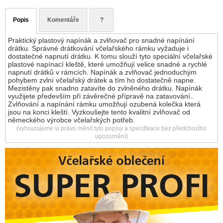
Popis
Komentáře
?
Praktický plastový napínák a zvlňovač pro snadné napínání
drátku. Správné drátkování včelařského rámku vyžaduje i
dostatečné napnutí drátku. K tomu slouží tyto speciální včelařské
plastové napínací kleště, které umožňují velice snadné a rychlé
napnutí drátků v rámcích. Napínák a zvlňovač jednoduchým
pohybem zvlní včelařský drátek a tím ho dostatečně napne.
Mezistěny pak snadno zatavíte do zvlněného drátku. Napínák
využijete především při závěrečné přípravě na zatavování..
Zvlňování a napínání rámku umožňují ozubená kolečka která
jsou na konci kleští. Vyzkoušejte tento kvalitní zvlňovač od
německého výrobce včelařských potřeb.
(vyhrazujeme si právo měnit tyto popisy a specifikace bez předchozího
upozornění)