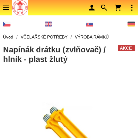
Úvod
/
VČELAŘSKÉ POTŘEBY
/
VÝROBA RÁMKŮ
Napínák drátku (zvlňovač) /
AKCE
hlník - plast žlutý