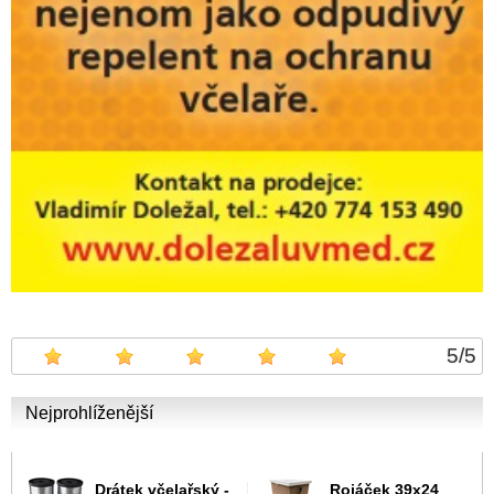
5
/
5
Nejprohlíženější
Drátek včelařský -
Rojáček 39x24