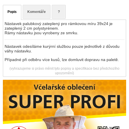
Popis
Komentáře
?
Nástavek palubkový zateplený pro rámkovou míru 39x24 je
zateplený 2 cm polystyrénem.
Rámy nástavku jsou vyrobeny ze smrku.
Nástavek odesíláme kurýrní službou pouze jednotlivě z důvodu
váhy nástavku.
Případné při odběru více kusů, lze domluvit dopravu na paletě.
(vyhrazujeme si právo měnit tyto popisy a specifikace bez předchozího
upozornění)