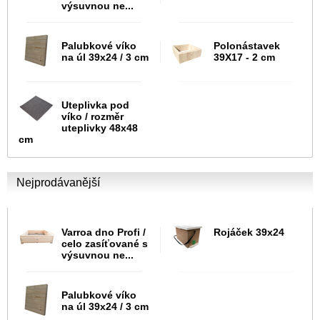
výsuvnou ne...
Palubkové víko
Polonástavek
na úl 39x24 / 3 cm
39X17 - 2 cm
Uteplivka pod
víko / rozměr
uteplivky 48x48
cm
Nejprodávanější
Varroa dno Profi /
Rojáček 39x24
celo zasíťované s
výsuvnou ne...
Palubkové víko
na úl 39x24 / 3 cm