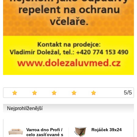
5
/
5
Nejprohlíženější
Varroa dno Profi /
Rojáček 39x24
celo zasíťované s