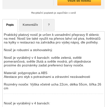
Vložit do košíku
Recyklační poplatek je započítán v ceně
Popis
Komentáře
?
Praktický platový nosič je určen k usnadnění přepravy 8 sklenic
na med. Nosič lze také využít na přenos lahví od piva, květináčů
na kytky v restauraci na zahrádka pro výdej nápoj, dle potřeby.
Nosič je robustní a stohovatelný.
Nosič je vyráběný v 4 barvách: světle zelená, světlé
pomerančová, světle žlutá a světle modrá, při objednávce
prosíme do poznámky zadat preferenci barvy nosiče.
Materiál: polypropylen a ABS
Atestace pro styk s potravinami a zdravotní nezávadnosti
Rozměry nosiče: Výška včetně ucha 22cm, délka 55cm, šířka 26
cm
Nosič je vyráběný v 4 barvách: