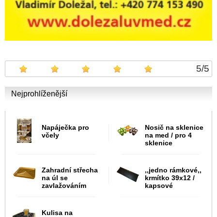
5
/
5
Nejprohlíženější
Napáječka pro
Nosič na sklenice
včely
na med / pro 4
sklenice
Zahradní střecha
,,jedno rámkové,,
na úl se
krmítko 39x12 /
zavlažováním
kapsové
Kulisa na