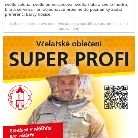
světle zelená, světlé pomerančová, světle žlutá a světle modrá,
bíla a červená - při objednávce prosíme do poznámky zadat
preferenci barvy nosiče.
(vyhrazujeme si právo měnit tyto popisy a specifikace bez předchozího
upozornění)