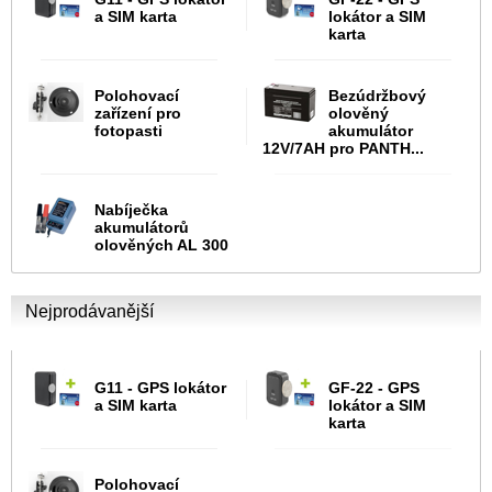
a SIM karta
lokátor a SIM
karta
Polohovací
Bezúdržbový
zařízení pro
olověný
fotopasti
akumulátor
12V/7AH pro PANTH...
Nabíječka
akumulátorů
olověných AL 300
Nejprodávanější
G11 - GPS lokátor
GF-22 - GPS
a SIM karta
lokátor a SIM
karta
Polohovací