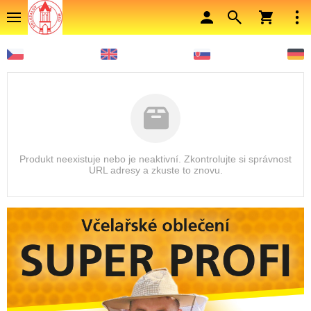
Produkt neexistuje nebo je neaktivní. Zkontrolujte si správnost
URL adresy a zkuste to znovu.