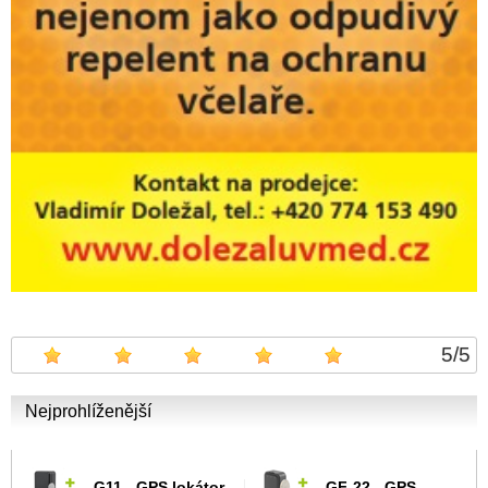
5
/
5
Nejprohlíženější
G11 - GPS lokátor
GF-22 - GPS