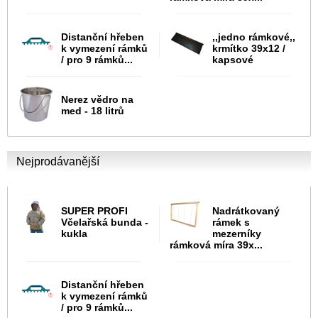
Distanční hřeben
,,jedno rámkové,,
k vymezení rámků
krmítko 39x12 /
/ pro 9 rámků...
kapsové
Nerez vědro na
med - 18 litrů
Nejprodávanější
SUPER PROFI
Nadrátkovaný
Včelařská bunda -
rámek s
kukla
mezerníky
rámková míra 39x...
Distanční hřeben
k vymezení rámků
/ pro 9 rámků...