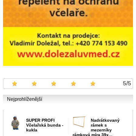
5
/
5
Nejprohlíženější
SUPER PROFI
Nadrátkovaný
Včelařská bunda -
rámek s
kukla
mezerníky
rámková míra 39x...