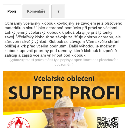
Popis
Komentáře
?
Ochranný včelařský klobouk kovbojský se závojem je z plsťového
materiálu a slouží jako ochranná pomůcka při práci se včelami.
Lehký jemný včelařský klobouk k jehož okraji je přišitý tenký
závoj. Včelařský klobouk se závoje zajišťuje dobrou ochranu, ale
zároveň i skvělý výhled. Klobouk se závojem Vám skvěle chrání
obličej a krk před včelím bodnutím. Další výhodou je možnost
klobouk upevnit popruhy pod rameny, které klobouk bezpečně
zafixují a zajistí včelám vniknout pod klobouk.
(vyhrazujeme si právo měnit tyto popisy a specifikace bez předchozího
upozornění)