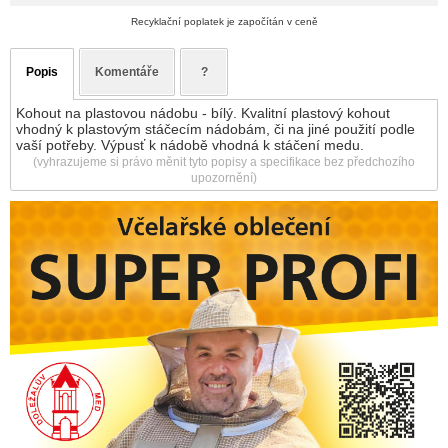
Recyklační poplatek je započítán v ceně
Popis
Komentáře
?
Kohout na plastovou nádobu - bílý. Kvalitní plastový kohout
vhodný k plastovým stáčecím nádobám, či na jiné použití podle
vaší potřeby. Výpusť k nádobě vhodná k stáčení medu.
(vyhrazujeme si právo měnit tyto popisy a specifikace bez předchozího
upozornění)