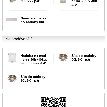
30LSK - pár
prům. 290 x 350
S-V
Nerezová měrka
do nádoby 50L
Nejprodávanější
Nádoba ne med
Síta do nádoby
nerez 30l/~40kg,
50LSK - pár
ventil nerez 6/4'...
Síta do nádoby
30LSK - pár