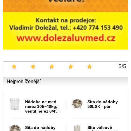
5
/
5
Nejprohlíženější
Nádoba ne med
Síta do nádoby
nerez 30l/~40kg,
50LSK - pár
ventil nerez 6/4'...
Síta do nádoby
Síto válcové