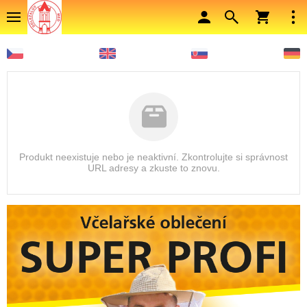
Produkt neexistuje nebo je neaktivní. Zkontrolujte si správnost
URL adresy a zkuste to znovu.