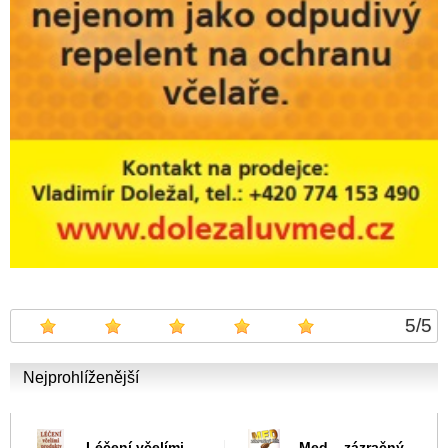
5
/
5
Nejprohlíženější
Léčení včelími
Med – zázračný