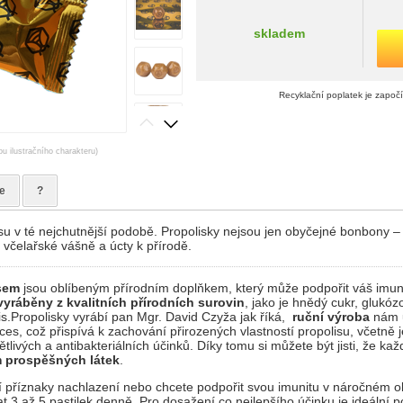
skladem
Recyklační poplatek je započ
ou ilustračního charakteru)
e
?
isu v té nejchutnější podobě. Propolisky nejsou jen obyčejné bonbony – 
, včelařské vášně a úcty k přírodě.
isem
jsou oblíbeným přírodním doplňkem, který může podpořit váš imuni
vyráběny z kvalitních přírodních surovin
, jako je hnědý cukr, glukóz
lis.Propolisky vyrábí pan Mgr. David Czyža jak říká,
ruční výroba
nám u
ces, což přispívá k zachování přirozených vlastností propolisu, včetně 
tlivých a antibakteriálních účinků. Díky tomu si můžete být jisti, že k
prospěšných látek
.
í příznaky nachlazení nebo chcete podpořit svou imunitu v náročném o
 3 až 5 pastilek denně. Pro dosažení co nejlepšího účinku je ideální p