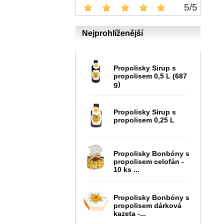
5
/
5
Nejprohlíženější
Propolisky Sirup s
propolisem 0,5 L (687
g)
Propolisky Sirup s
propolisem 0,25 L
Propolisky Bonbóny s
propolisem celofán -
10 ks ...
Propolisky Bonbóny s
propolisem dárková
kazeta -...