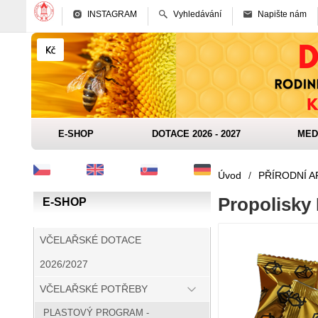
INSTAGRAM
Vyhledávání
Napište nám
E-SHOP
DOTACE 2026 - 2027
MED
Úvod
/
PŘÍRODNÍ 
Propolisky 
E-SHOP
VČELAŘSKÉ DOTACE
2026/2027
VČELAŘSKÉ POTŘEBY
PLASTOVÝ PROGRAM -