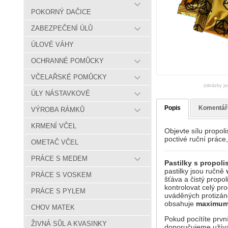
POKORNÝ DAČICE
ZABEZPEČENÍ ÚLŮ
ÚLOVÉ VÁHY
OCHRANNÉ POMŮCKY
VČELAŘSKÉ POMŮCKY
(obrázky js
ÚLY NÁSTAVKOVÉ
Popis
Komentář
VÝROBA RÁMKŮ
KRMENÍ VČEL
Objevte sílu propol
poctivé ruční práce
OMETAČ VČEL
PRÁCE S MEDEM
Pastilky s propol
pastilky jsou ručně
PRÁCE S VOSKEM
šťáva a čistý propo
kontrolovat celý pro
PRÁCE S PYLEM
uváděných protizáně
obsahuje
maximum 
CHOV MATEK
Pokud pocítíte prvn
ŽIVNÁ SŮL A KVASINKY
doporučujeme užívat