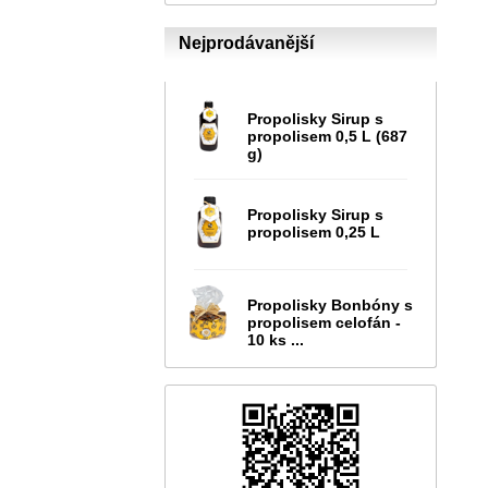
Nejprodávanější
Propolisky Sirup s
propolisem 0,5 L (687
g)
Propolisky Sirup s
propolisem 0,25 L
Propolisky Bonbóny s
propolisem celofán -
10 ks ...