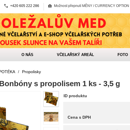
+420 605 222 286
Možnost přepnutí MĚNY / CURRENCY OPTION
O NÁS
VČELAŘSKÝ AREÁL
FOTO
APOTÉKA
/
Propolisky
Bonbóny s propolisem 1 ks - 3,5 g
ID produktu
Cena s DPH