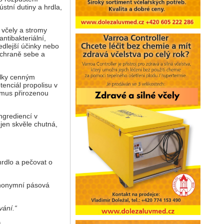
ústní dutiny a hrdla,
 včely a stromy
ntibakteriální,
vedlejší účinky nebo
 ochraně sebe a
ilky cenným
tenciál propolisu v
smus přirozenou
ngrediencí v
jen skvěle chutná,
hrdlo a pečovat o
 anonymní pásová
vání.“
)