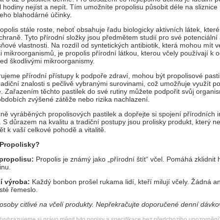
l hodiny nejíst a nepít. Tím umožníte propolisu působit déle na sliznice 
jeho blahodárné účinky.
polis stále roste, neboť obsahuje řadu biologicky aktivních látek, které
ochraně. Tyto přírodní složky jsou předmětem studií pro své potenciální a
ísňové vlastnosti. Na rozdíl od syntetických antibiotik, která mohou mít 
ci mikroorganismů, je propolis přírodní látkou, kterou včely používají k
ed škodlivými mikroorganismy.
erujeme přírodní přístupy k podpoře zdraví, mohou být propolisové past
radiční znalosti s pečlivě vybranými surovinami, což umožňuje využít po
 Zařazením těchto pastilek do své rutiny můžete podpořit svůj organi
obdobích zvýšené zátěže nebo rizika nachlazení.
ě vyráběných propolisových pastilek a dopřejte si spojení přírodních i
 důrazem na kvalitu a tradiční postupy jsou prolisky produkt, který ne
t k vaší celkové pohodě a vitalitě.
 Propolisky?
 propolisu:
Propolis je známý jako „přírodní štít“ včel. Pomáhá zklidnit 
inu.
í výroba:
Každý bonbon prošel rukama lidí, kteří milují včely. Žádná
isté řemeslo.
osoby citlivé na včelí produkty. Nepřekračujte doporučené denní dávko
(vyhrazujeme si právo měnit tyto popisy a specifikace bez předchozího upozornění