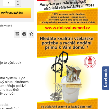
Vložit do košíku
ítán v ceně
je to výsledek
tní systém. Tyto
ový sirup, citrónová
možňuje pečlivě
jeho tradičně
aždý bonbón
bdobí,
o rozpuštění