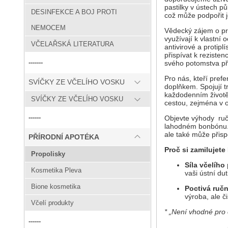
pastilky v ústech pů
DESINFEKCE A BOJ PROTI
což může podpořit 
NEMOCEM
Vědecký zájem o pro
využívají k vlastní 
VČELAŘSKÁ LITERATURA
antivirové a protipl
přispívat k rezisten
-------
svého potomstva př
Pro nás, kteří pref
SVÍČKY ZE VČELÍHO VOSKU
doplňkem. Spojují t
každodenním životě.
SVÍČKY ZE VČELÍHO VOSKU
cestou, zejména v 
------
Objevte výhody ručn
lahodném bonbónu. S
ale také může přispě
PŘÍRODNÍ APOTÉKA
Proč si zamilujete
Propolisky
Síla včelího
Kosmetika Pleva
vaši ústní dut
Bione kosmetika
Poctivá ručn
výroba, ale č
Včelí produkty
*
„Není vhodné pro 
------