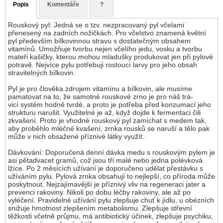
Popis
Komentáře
?
Rouskový pyl: Jedná se o tzv. nezpracovaný pyl včelami
přenesený na zadních nožičkách. Pro včelstvo znamená květní
pyl především bílkovinnou stravu s dostatečným obsahem
vitamínů. Umožňuje tvorbu nejen včelího jedu, vosku a tvorbu
mateři kašičky, kterou mohou mladušky produkovat jen při pylové
potravě. Nejvíce pylu potřebuji rostoucí larvy pro jeho obsah
stravitelných bílkovin.
Pyl je pro člověka zdrojem vitamínu a bílkovin, ale musíme
pamatovat na to, že samotné rouskové zrno je pro náš trá-
vicí systém hodně tvrdé, a proto je potřeba před konzumací jeho
strukturu narušit. Využitelné je až, když dojde k fermentaci čili
zkvašení. Proto je vhodné rouskový pyl zamíchat s medem tak,
aby proběhlo mléčné kvašení, zrnka rousků se naruší a tělo pak
může v nich obsažené příznivé látky využít.
Dávkování: Doporučená denní dávka medu s rouskovým pylem je
asi pětadvacet gramů, což jsou tři malé nebo jedna polévková
lžíce. Po 2 měsících užívaní je doporučeno udělat přestávku s
užíváním pylu. Pylová zrnka obsahují to nejlepší, co příroda může
poskytnout. Nejzajímavější je příznivý vliv na regeneraci jater a
prevenci rakoviny. Nikoli po dobu léčby rakoviny, ale až po
vyléčení. Pravidelné užívání pylu zlepšuje chuť k jídlu, u obézních
snižuje hmotnost zlepšením metabolismu. Zlepšuje střevní
těžkosti včetně průjmu, má antibiotický účinek, zlepšuje psychiku,