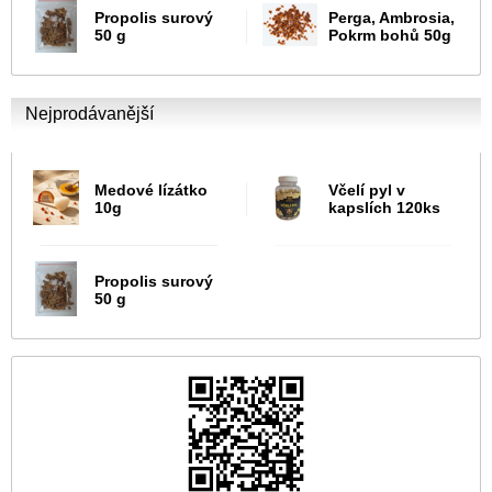
Propolis surový
Perga, Ambrosia,
50 g
Pokrm bohů 50g
Nejprodávanější
Medové lízátko
Včelí pyl v
10g
kapslích 120ks
Propolis surový
50 g