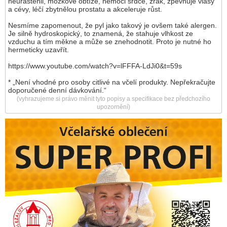
neurastenii, mozkové obtíže, nemoci srdce, zrak, zpevňuje vlasy
a cévy, léčí zbytnělou prostatu a akceleruje růst.
Nesmíme zapomenout, že pyl jako takový je ovšem také alergen.
Je silně hydroskopický, to znamená, že stahuje vlhkost ze
vzduchu a tím měkne a může se znehodnotit. Proto je nutné ho
hermeticky uzavřít.
https://www.youtube.com/watch?v=lFFFA-LdJi0&t=59s
* „Není vhodné pro osoby citlivé na včelí produkty. Nepřekračujte
doporučené denní dávkování.“
(vyhrazujeme si právo měnit tyto popisy a specifikace bez předchozího
upozornění)