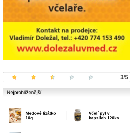
3
/
5
Nejprohlíženější
Medové lízátko
Včelí pyl v
10g
kapslích 120ks