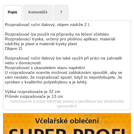
Popis
Komentáře
?
Rozprašovač ruční tlakový, objem nádrže 2 l,.
Rozprašovač lze použít na přípravky na léčení včelstev.
Rozprašovací tryska, určený pro plošnou aplikaci, materiál
nádržky je plast a materiál trysky plast.
Objem 2l.
Rozprašovač ruční tlakový lze také využít při práci na zahradě
nebo v domácnosti.
Rozprašovač s ukazatelem stavu naplnění.
U rozprašovače oceníte možnost zablokování spouště, aby se
vám nestalo, že rozprašovač spustí, když to nepotřebujete. Je
vyroben z kvalitního polyethylenu a je lehký.
Výška rozprašovače je 32 cm
Průměr rozprašovače je 13 cm
(vyhrazujeme si právo měnit tyto popisy a specifikace bez předchozího
upozornění)