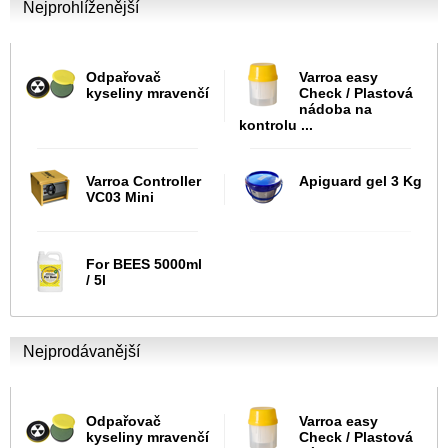
Nejprohlíženější
Odpařovač
Varroa easy
kyseliny mravenčí
Check / Plastová
nádoba na
kontrolu ...
Varroa Controller
Apiguard gel 3 Kg
VC03 Mini
For BEES 5000ml
/ 5l
Nejprodávanější
Odpařovač
Varroa easy
kyseliny mravenčí
Check / Plastová