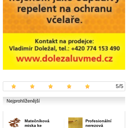
5
/
5
Nejprohlíženější
Matečníková
Profesionální
miska ke
nerezová