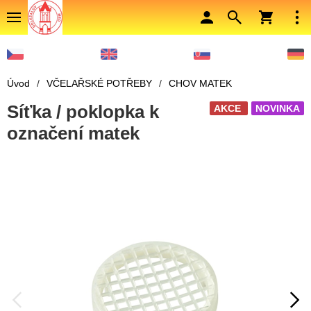
Úvod
/
VČELAŘSKÉ POTŘEBY
/
CHOV MATEK
Síťka / poklopka k
AKCE
NOVINKA
označení matek