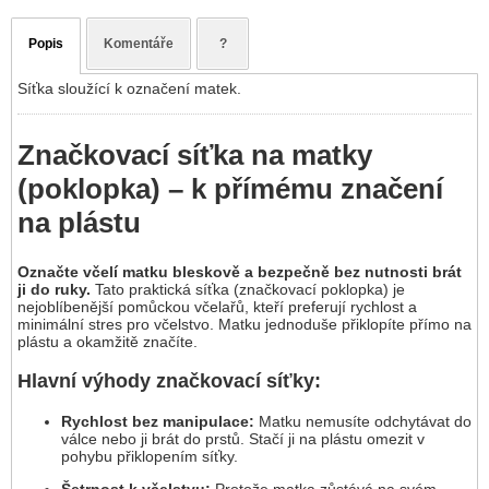
Popis
Komentáře
?
Síťka sloužící k označení matek.
Značkovací síťka na matky
(poklopka) – k přímému značení
na plástu
Označte včelí matku bleskově a bezpečně bez nutnosti brát
ji do ruky.
Tato praktická síťka (značkovací poklopka) je
nejoblíbenější pomůckou včelařů, kteří preferují rychlost a
minimální stres pro včelstvo. Matku jednoduše přiklopíte přímo na
plástu a okamžitě značíte.
Hlavní výhody značkovací síťky:
Rychlost bez manipulace:
Matku nemusíte odchytávat do
válce nebo ji brát do prstů. Stačí ji na plástu omezit v
pohybu přiklopením síťky.