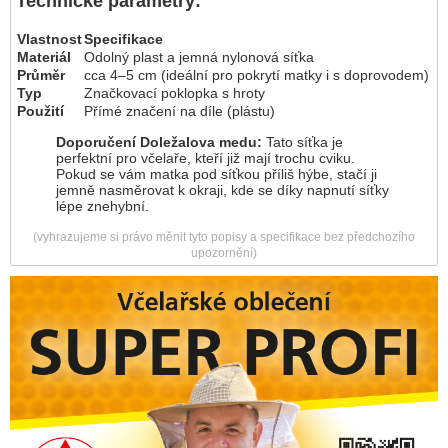
Technické parametry:
Vlastnost
Specifikace
Materiál
Odolný plast a jemná nylonová síťka
Průměr
cca 4–5 cm (ideální pro pokrytí matky i s doprovodem)
Typ
Značkovací poklopka s hroty
Použití
Přímé značení na díle (plástu)
Doporučení Doležalova medu:
Tato síťka je
perfektní pro včelaře, kteří již mají trochu cviku.
Pokud se vám matka pod síťkou příliš hýbe, stačí ji
jemně nasměrovat k okraji, kde se díky napnutí síťky
lépe znehybní.
(vyhrazujeme si právo měnit tyto popisy a specifikace bez předchozího
upozornění)