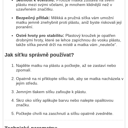
Šetrnost k včelstvu:
Protože matka zůstává na svém
plástu mezi svými včelami, je mnohem klidnější než v
uzavřeném značítku.
Bezpečný přítlak:
Měkká a pružná síťka vám umožní
matku jemně znehybnit proti plástu, aniž byste riskovali její
poranění.
Ostré hroty pro stabilitu:
Plastový kroužek je opatřen
drobnými hroty, které se lehce zapíchnou do vosku plástu,
takže síťka pevně drží na místě a matka vám „neuteče“.
Jak síťku správně používat?
Najděte matku na plástu a počkejte, až se zastaví nebo
zpomalí.
Opatrně na ni přiklopte síťku tak, aby se matka nacházela v
jejím středu.
Jemným tlakem síťku zafixujte k plástu.
Skrz oko síťky aplikujte barvu nebo nalepte opalitovou
značku.
Počkejte chvíli na zaschnutí a síťku opatrně zvedněte.