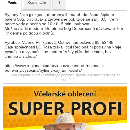
Popis
Komentáře
?
Sypaný čaj s ginkgem, dobromyslí, mateří douškou, šípkem.
balení 50g, příprava- 2 zarovnané pol. lžíce se zalijí 0,5 litrem
horké vody a nechá se 10 až 15 min. louhovat
Možno sladit medem. Hmotnost 50g Doporučené dávkování: 0,5
litr denně po dobu 4 týdnů.
Výrobce: Valerie Pelikanová, Ostrov nad oslavou 85, 59445
Čaje společnosti LC Rosa získali titul Regionální potravina kraje
Vysočina a vyznačují se motem “Vždy přírodní cestou, bez
chemie a s chutí.“
https://www.regionalnipotravina.cz/ocenene-regionalni-
potraviny/vysocina/bylinny-caj-jarni-ocista/
(vyhrazujeme si právo měnit tyto popisy a specifikace bez předchozího
upozornění)