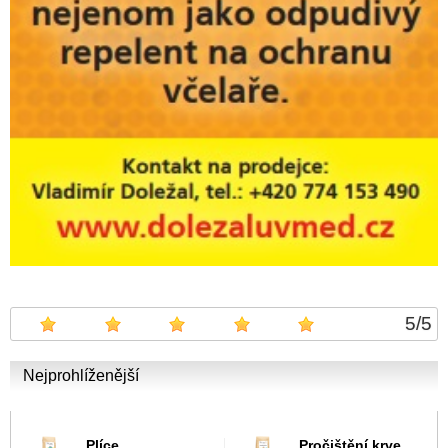
5
/
5
Nejprohlíženější
Plíce
Pročištění krve