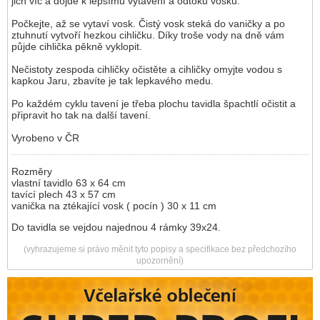
jich víc a dojde k lepšímu vytavení a odtoku vosku.
Počkejte, až se vytaví vosk. Čistý vosk steká do vaničky a po
ztuhnutí vytvoří hezkou cihličku. Díky troše vody na dně vám
půjde cihlička pěkně vyklopit.
Nečistoty zespoda cihličky očistěte a cihličky omyjte vodou s
kapkou Jaru, zbavíte je tak lepkavého medu.
Po každém cyklu tavení je třeba plochu tavidla špachtlí očistit a
připravit ho tak na další tavení.
Vyrobeno v ČR
Rozměry
vlastní tavidlo 63 x 64 cm
tavící plech 43 x 57 cm
vanička na ztékající vosk ( pocín ) 30 x 11 cm
Do tavidla se vejdou najednou 4 rámky 39x24.
(vyhrazujeme si právo měnit tyto popisy a specifikace bez předchozího
upozornění)