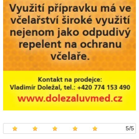
5
/
5