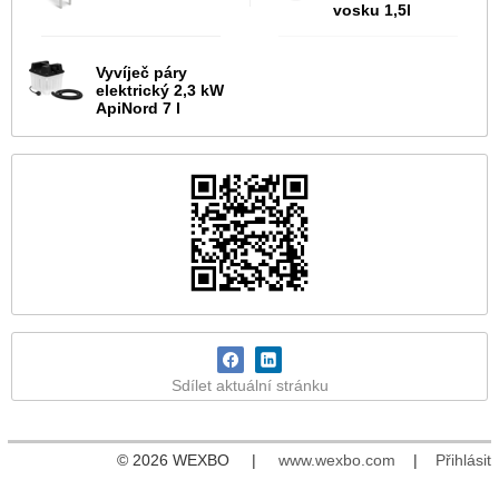
vosku 1,5l
Vyvíječ páry
elektrický 2,3 kW
ApiNord 7 l
Sdílet aktuální stránku
© 2026 WEXBO |
www.wexbo.com
|
Přihlásit