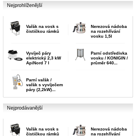
Nejprohlíženější
Vařák na vosk s
Nerezová nádoba
čističkou rámků
na rozehřívání
vosku 1,5l
Vyvíječ páry
Parní odstředivka
elektrický 2,3 kW
vosku / KONIGIN /
ApiNord 7 l
průměr 640...
Parní vařák /
vařák s vyvíječem
páry (2,2kW)...
Nejprodávanější
Vařák na vosk s
Nerezová nádoba
čističkou rámků
na rozehřívání