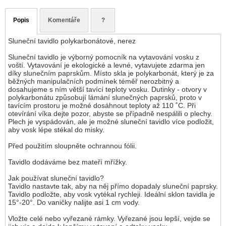
Popis
Komentáře
?
Sluneční tavidlo polykarbonátové, nerez
Sluneční tavidlo je výborný pomocník na vytavování vosku z
voští. Vytavování je ekologické a levné, vytavujete zdarma jen
díky slunečním paprskům. Místo skla je polykarbonát, který je za
běžných manipulačních podmínek téměř nerozbitný a
dosahujeme s ním větší tavící teploty vosku. Dutinky - otvory v
polykarbonátu způsobují lámání slunečných paprsků, proto v
tavícím prostoru je možné dosáhnout teploty až 110 ˚C. Při
otevírání víka dejte pozor, abyste se případně nespálili o plechy.
Plech je vyspádován, ale je možné sluneční tavidlo více podložit,
aby vosk lépe stékal do misky.
Před použitím sloupněte ochrannou fólii.
Tavidlo dodáváme bez mateří mřížky.
Jak používat sluneční tavidlo?
Tavidlo nastavte tak, aby na něj přímo dopadaly sluneční paprsky.
Tavidlo podložte, aby vosk vytékal rychleji. Ideální sklon tavidla je
15°-20°. Do vaničky nalijte asi 1 cm vody.
Vložte celé nebo vyřezané rámky. Vyřezané jsou lepší, vejde se