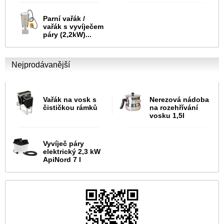
Parní vařák /
vařák s vyvíječem
páry (2,2kW)...
Nejprodávanější
Vařák na vosk s
Nerezová nádoba
čističkou rámků
na rozehřívání
vosku 1,5l
Vyvíječ páry
elektrický 2,3 kW
ApiNord 7 l