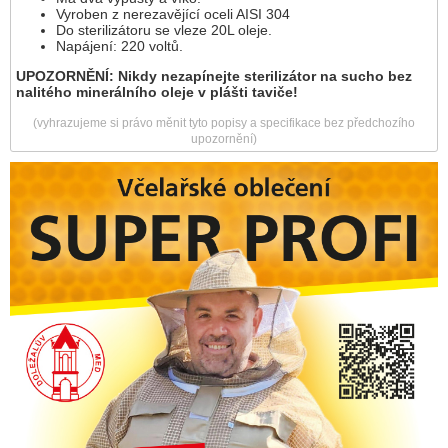
Vyroben z nerezavějící oceli AISI 304
Do sterilizátoru se vleze 20L oleje.
Napájení: 220 voltů.
UPOZORNĚNÍ: Nikdy nezapínejte sterilizátor na sucho bez
nalitého minerálního oleje v plášti taviče!
(vyhrazujeme si právo měnit tyto popisy a specifikace bez předchozího
upozornění)