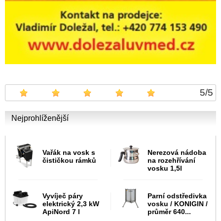
5
/
5
Nejprohlíženější
Vařák na vosk s
Nerezová nádoba
čističkou rámků
na rozehřívání
vosku 1,5l
Vyvíječ páry
Parní odstředivka
elektrický 2,3 kW
vosku / KONIGIN /
ApiNord 7 l
průměr 640...