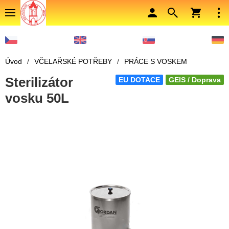
Úvod
/
VČELAŘSKÉ POTŘEBY
/
PRÁCE S VOSKEM
Sterilizátor
EU DOTACE
GEIS / Doprava
vosku 50L