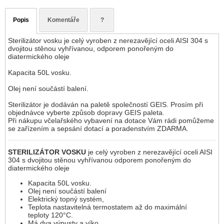
Popis
Komentáře
?
Sterilizátor vosku je celý vyroben z nerezavějící oceli AISI 304 s
dvojitou stěnou vyhřívanou, odporem ponořeným do
diatermického oleje
Kapacita 50L vosku.
Olej není součástí balení.
Sterilizátor je dodáván na paletě společností GEIS. Prosím při
objednávce vyberte způsob dopravy GEIS paleta.
Při nákupu včelařského vybavení na dotace Vám rádi pomůžeme
se zařízením a sepsání dotací a poradenstvím ZDARMA.
STERILIZÁTOR VOSKU
je celý vyroben z nerezavějící oceli AISI
304 s dvojitou stěnou vyhřívanou odporem ponořeným do
diatermického oleje
Kapacita 50L vosku.
Olej není součástí balení
Elektrický topný systém,
Teplota nastavitelná termostatem až do maximální
teploty 120°C.
Má dva výpusty a víko.