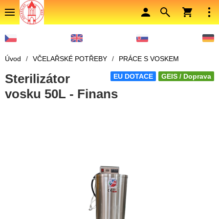
Úvod
/
VČELAŘSKÉ POTŘEBY
/
PRÁCE S VOSKEM
Sterilizátor
EU DOTACE
GEIS / Doprava
vosku 50L - Finans