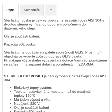
Popis
Komentáře
?
Sterilizátor vosku je celý vyroben z nerezavějící oceli AISI 304 s
dvojitou stěnou vyhřívanou odporem ponořeným do
diatermického oleje.
Olej je součástí balení.
Kapacita 50L vosku.
Sterilizátor je dodáván na paletě společností GEIS. Prosím při
objednávce vyberte způsob dopravy GEIS paleta.
Při nákupu včelařského vybavení na dotace Vám rádi pomůžeme
se zařízením a sepsání dotací a poradenstvím ZDARMA.
STERILIZÁTOR VOSKU
je celý vyroben z nerezavějící oceli AISI
304
Elektrický topný systém.
Teplota nastavitelná termostatem až do maximální
teploty 120°C.
Má jeden výpust a víko.
Napájení: 220 V.
Olej je součástí balení
Kapacita 50L vosku.