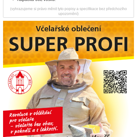
(vyhrazujeme si právo měnit tyto popisy a specifikace bez předchozího
upozornění)