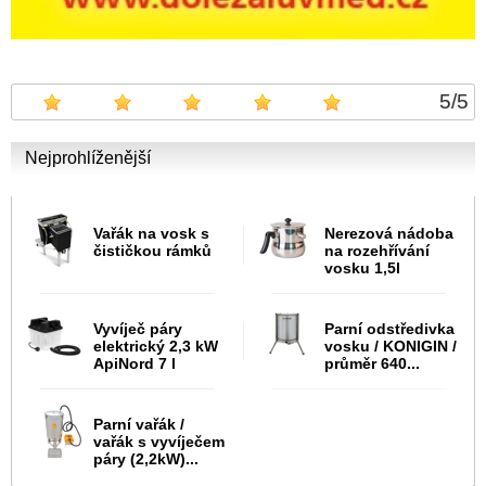
5
/
5
Nejprohlíženější
Vařák na vosk s
Nerezová nádoba
čističkou rámků
na rozehřívání
vosku 1,5l
Vyvíječ páry
Parní odstředivka
elektrický 2,3 kW
vosku / KONIGIN /
ApiNord 7 l
průměr 640...
Parní vařák /
vařák s vyvíječem
páry (2,2kW)...