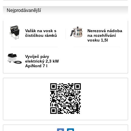
Nejprodávanější
Vařák na vosk s
Nerezová nádoba
čističkou rámků
na rozehřívání
vosku 1,5l
Vyvíječ páry
elektrický 2,3 kW
ApiNord 7 l