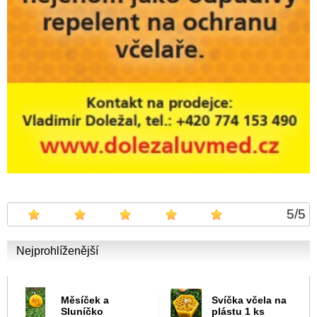
5
/
5
Nejprohlíženější
Měsíček a
Svíčka včela na
Sluníčko
plástu 1 ks