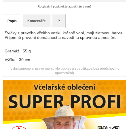
Recyklační poplatek je započítán v ceně
Popis
Komentáře
?
Svíčky z pravého včelího vosku krásně voní, mají zlatavou barvu.
Příjemně provoní domácnost a navodí tu správnou atmosféru.
Gramáž : 55 g
Výška : 30 cm
(vyhrazujeme si právo měnit tyto popisy a specifikace bez předchozího
upozornění)