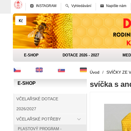
INSTAGRAM
Vyhledávání
Napište nám
E-SHOP
DOTACE 2026 - 2027
MED
Úvod
/
SVÍČKY ZE 
svíčka s an
E-SHOP
VČELAŘSKÉ DOTACE
2026/2027
VČELAŘSKÉ POTŘEBY
PLASTOVÝ PROGRAM -