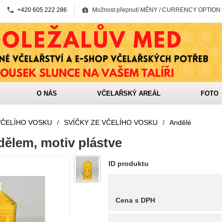
+420 605 222 286
Možnost přepnutí MĚNY / CURRENCY OPTION
O NÁS
VČELAŘSKÝ AREÁL
FOTO
VČELÍHO VOSKU
/
SVÍČKY ZE VČELÍHO VOSKU
/
Andělé
dělem, motiv plástve
ID produktu
Cena s DPH