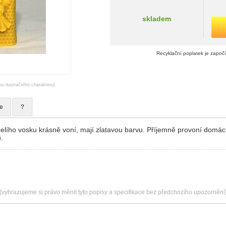
skladem
Recyklační poplatek je započ
ou ilustračního charakteru)
e
?
elího vosku krásně voní, mají zlatavou barvu. Příjemně provoní domác
.
(vyhrazujeme si právo měnit tyto popisy a specifikace bez předchozího upozornění