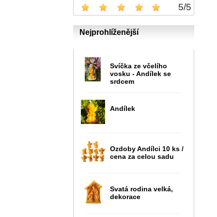
5
/
5
Nejprohlíženější
Svíčka ze včelího
vosku - Andílek se
srdcem
Andílek
Ozdoby Andílci 10 ks /
cena za celou sadu
Svatá rodina velká,
dekorace