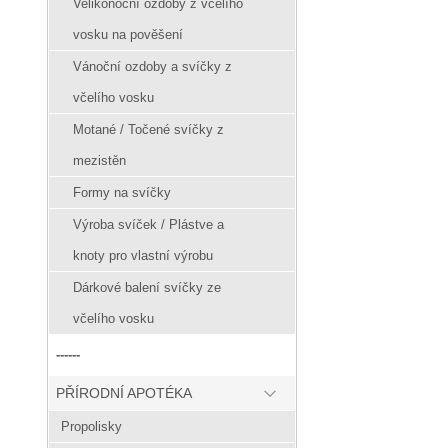
Velikonoční ozdoby z včelího
vosku na pověšení
Vánoční ozdoby a svíčky z
včelího vosku
Motané / Točené svíčky z
mezistěn
Formy na svíčky
Výroba svíček / Plástve a
knoty pro vlastní výrobu
Dárkové balení svíčky ze
včelího vosku
------
PŘÍRODNÍ APOTÉKA
Propolisky