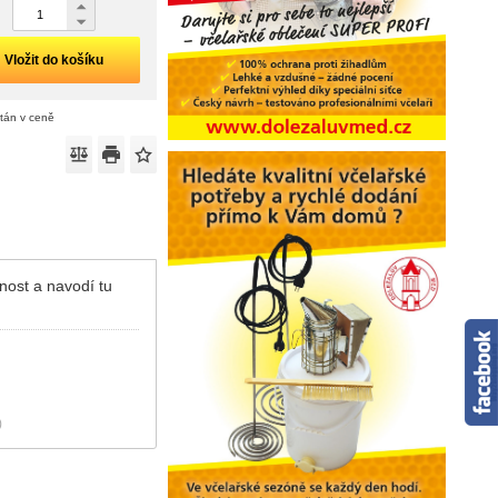
Vložit do košíku
ítán v ceně
nost a navodí tu
)