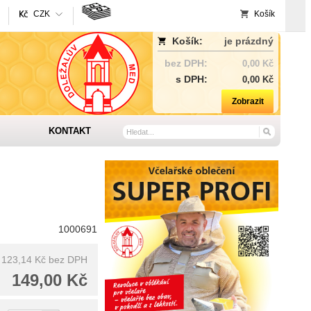
CZK
Košík
Košík:
je prázdný
bez DPH:
0,00 Kč
s DPH:
0,00 Kč
Zobrazit
KONTAKT
1000691
123,14 Kč
bez DPH
149,00 Kč