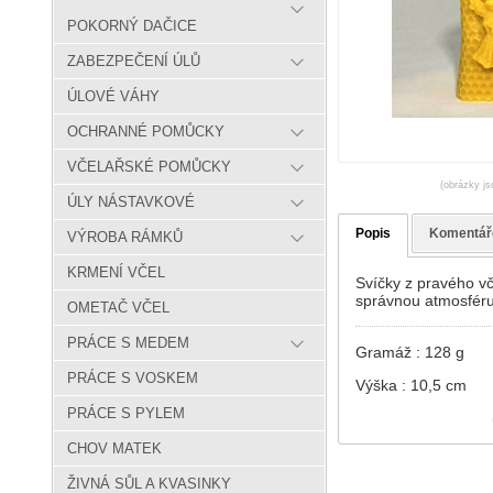
POKORNÝ DAČICE
ZABEZPEČENÍ ÚLŮ
ÚLOVÉ VÁHY
OCHRANNÉ POMŮCKY
VČELAŘSKÉ POMŮCKY
(obrázky js
ÚLY NÁSTAVKOVÉ
Popis
Komentář
VÝROBA RÁMKŮ
KRMENÍ VČEL
Svíčky z pravého vč
správnou atmosféru
OMETAČ VČEL
PRÁCE S MEDEM
Gramáž : 128 g
PRÁCE S VOSKEM
Výška : 10,5 cm
PRÁCE S PYLEM
CHOV MATEK
ŽIVNÁ SŮL A KVASINKY