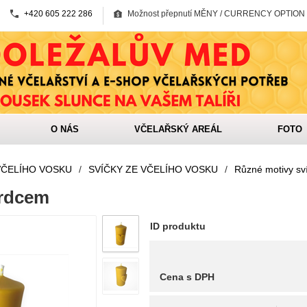
+420 605 222 286
Možnost přepnutí MĚNY / CURRENCY OPTION
O NÁS
VČELAŘSKÝ AREÁL
FOTO
VČELÍHO VOSKU
/
SVÍČKY ZE VČELÍHO VOSKU
/
Různé motivy sv
srdcem
ID produktu
Cena s DPH