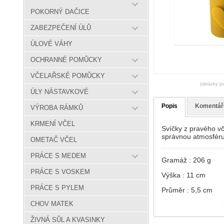
POKORNÝ DAČICE
ZABEZPEČENÍ ÚLŮ
ÚLOVÉ VÁHY
OCHRANNÉ POMŮCKY
VČELAŘSKÉ POMŮCKY
(obrázky js
ÚLY NÁSTAVKOVÉ
Popis
Komentář
VÝROBA RÁMKŮ
KRMENÍ VČEL
Svíčky z pravého vč
správnou atmosféru
OMETAČ VČEL
PRÁCE S MEDEM
Gramáž : 206 g
PRÁCE S VOSKEM
Výška : 11 cm
PRÁCE S PYLEM
Průměr : 5,5 cm
CHOV MATEK
ŽIVNÁ SŮL A KVASINKY