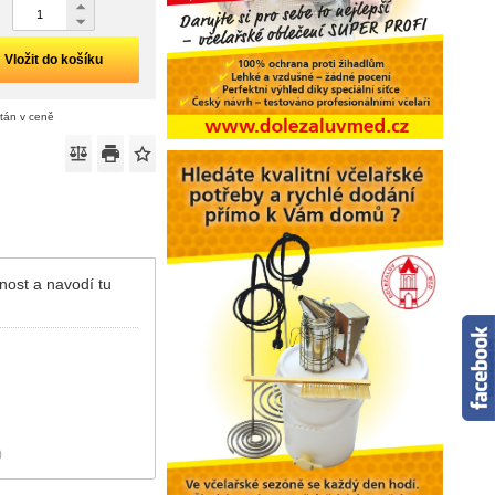
Vložit do košíku
ítán v ceně
nost a navodí tu
)