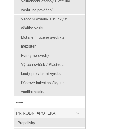
Velikonoční ozdoby z včelího
vosku na pověšení
Vánoční ozdoby a svíčky z
včelího vosku
Motané / Točené svíčky z
mezistěn
Formy na svíčky
Výroba svíček / Plástve a
knoty pro vlastní výrobu
Dárkové balení svíčky ze
včelího vosku
------
PŘÍRODNÍ APOTÉKA
Propolisky