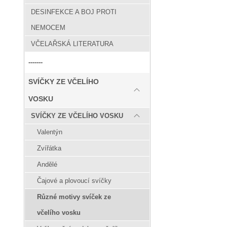
DESINFEKCE A BOJ PROTI
NEMOCEM
VČELAŘSKÁ LITERATURA
-------
SVÍČKY ZE VČELÍHO
VOSKU
SVÍČKY ZE VČELÍHO VOSKU
Valentýn
Zvířátka
Andělé
Čajové a plovoucí svíčky
Různé motivy svíček ze
včelího vosku