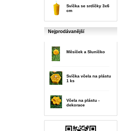
Svíčka se srdíčky 3x6
cm
Nejprodávanější
Měsíček a Sluníčko
Svíčka včela na plástu
1 ks
Včela na plástu -
dekorace