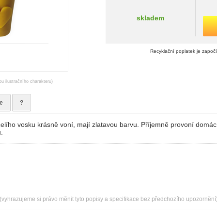
skladem
Recyklační poplatek je započ
ou ilustračního charakteru)
e
?
elího vosku krásně voní, mají zlatavou barvu. Příjemně provoní domác
.
(vyhrazujeme si právo měnit tyto popisy a specifikace bez předchozího upozornění