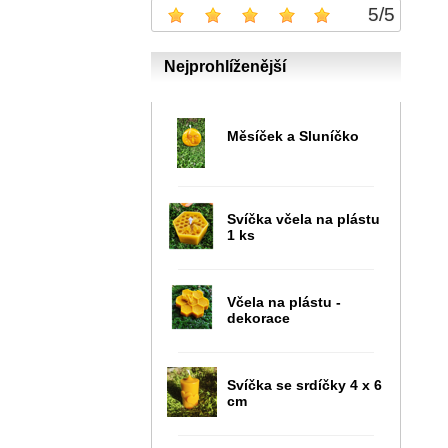
5
/
5
Nejprohlíženější
Měsíček a Sluníčko
Svíčka včela na plástu
1 ks
Včela na plástu -
dekorace
Svíčka se srdíčky 4 x 6
cm