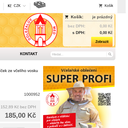
CZK
Košík
Košík:
je prázdný
bez DPH:
0,00 Kč
s DPH:
0,00 Kč
Zobrazit
KONTAKT
íček ze včelího vosku
1000952
152,89 Kč
bez DPH
185,00 Kč