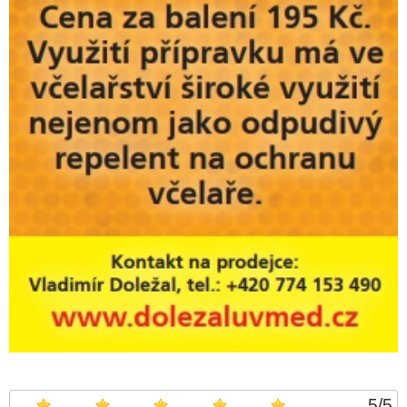
5
/
5