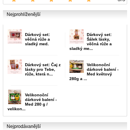
Nejprohlíženější
Dárkový set:
Dárkový set:
věčná růže a
Šálek lásky,
sladký med.
věčná růže a
sladký me...
Dárkový set: Čaj z
Velikonoční
lásky pro Tebe,
dárkové balení -
růže, která n...
Med květový
280g a ...
Velikonoční
dárkové balení -
Med 280 g /
velikon...
Nejprodávanější