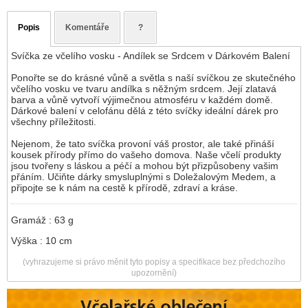
Popis
Komentáře
?
Svíčka ze včelího vosku - Andílek se Srdcem v Dárkovém Balení
Ponořte se do krásné vůně a světla s naší svíčkou ze skutečného
včelího vosku ve tvaru andílka s něžným srdcem. Její zlatavá
barva a vůně vytvoří výjimečnou atmosféru v každém domě.
Dárkové balení v celofánu dělá z této svíčky ideální dárek pro
všechny příležitosti.
Nejenom, že tato svíčka provoní váš prostor, ale také přináší
kousek přírody přímo do vašeho domova. Naše včelí produkty
jsou tvořeny s láskou a péčí a mohou být přizpůsobeny vašim
přáním. Učiňte dárky smysluplnými s Doležalovým Medem, a
připojte se k nám na cestě k přírodě, zdraví a kráse.
Gramáž : 63 g
Výška : 10 cm
(vyhrazujeme si právo měnit tyto popisy a specifikace bez předchozího
upozornění)