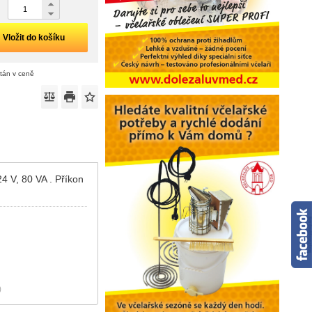
Vložit do košíku
ítán v ceně
4 V, 80 VA . Příkon
)