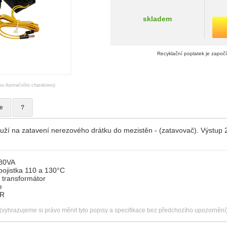
skladem
Recyklační poplatek je započ
ou ilustračního charakteru)
e
?
ouží na zatavení nerezového drátku do mezistěn - (zatavovač). Výstup 2
 80VA
pojistka 110 a 130°C
 transformátor
e
ČR
(vyhrazujeme si právo měnit tyto popisy a specifikace bez předchozího upozornění