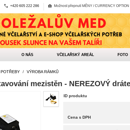
+420 605 222 286
Možnost přepnutí MĚNY / CURRENCY OPTION
O NÁS
VČELAŘSKÝ AREÁL
FOTO
 POTŘEBY
/
VÝROBA RÁMKŮ
atavování mezistěn - NEREZOVÝ drát
ID produktu
Cena s DPH