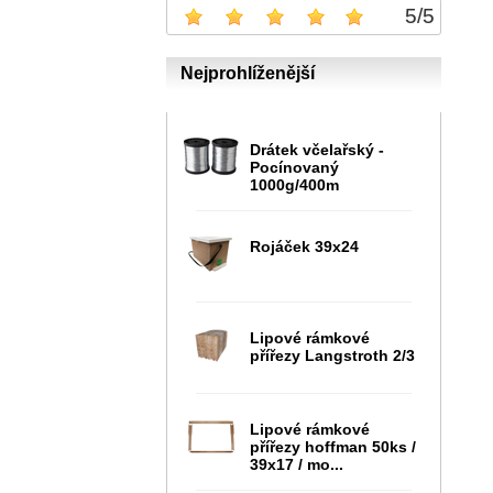
5
/
5
Nejprohlíženější
Drátek včelařský -
Pocínovaný
1000g/400m
Rojáček 39x24
Lipové rámkové
přířezy Langstroth 2/3
Lipové rámkové
přířezy hoffman 50ks /
39x17 / mo...