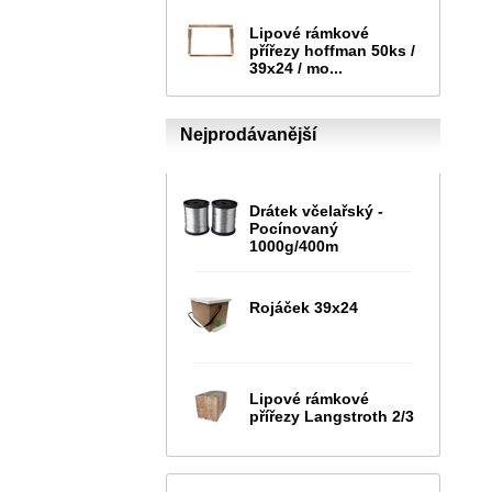
Lipové rámkové
přířezy hoffman 50ks /
39x24 / mo...
Nejprodávanější
Drátek včelařský -
Pocínovaný
1000g/400m
Rojáček 39x24
Lipové rámkové
přířezy Langstroth 2/3