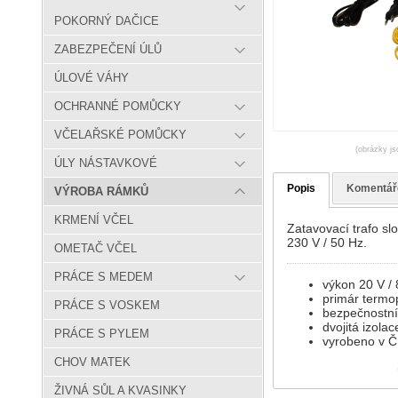
POKORNÝ DAČICE
ZABEZPEČENÍ ÚLŮ
ÚLOVÉ VÁHY
OCHRANNÉ POMŮCKY
VČELAŘSKÉ POMŮCKY
(obrázky js
ÚLY NÁSTAVKOVÉ
Popis
Komentář
VÝROBA RÁMKŮ
KRMENÍ VČEL
Zatavovací trafo sl
230 V / 50 Hz.
OMETAČ VČEL
PRÁCE S MEDEM
výkon 20 V /
primár termo
PRÁCE S VOSKEM
bezpečnostní
dvojitá izolac
PRÁCE S PYLEM
vyrobeno v 
CHOV MATEK
ŽIVNÁ SŮL A KVASINKY