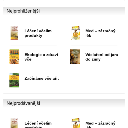
Nejprohlíženější
Léčení včelími
Med – zázračný
produkty
lék
Ekologie a zdraví
Včelaření od jara
včel
do zimy
Začínáme včelařit
Nejprodávanější
Léčení včelími
Med – zázračný
produkty
lék