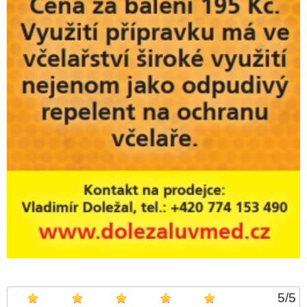
5
/
5