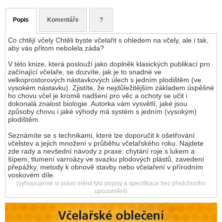
Popis
Komentáře
?
Co chtějí včely Chtěli byste včelařit s ohledem na včely, ale i tak,
aby vás přitom nebolela záda?
V této knize, která poslouží jako doplněk klasických publikací pro
začínající včelaře, se dozvíte, jak je to snadné ve
velkoprostorových nástavkových úlech s jedním plodištěm (ve
vysokém nástavku). Zjistíte, že nejdůležitějším základem úspěšné
ho chovu včel je kromě nadšení pro věc a ochoty se učit i
dokonalá znalost biologie. Autorka vám vysvětlí, jaké jsou
způsoby chovu i jaké výhody má systém s jedním (vysokým)
plodištěm.
Seznámíte se s technikami, které lze doporučit k ošetřování
včelstev a jejich množení v průběhu včelařského roku. Najdete
zde rady a nevšední návody z praxe: chytání roje s lukem a
šípem, tlumení varroázy ve svazku plodových plástů, zavedení
přepážky, metody k obnově stavby nebo včelaření v přírodním
voskovém díle.
(vyhrazujeme si právo měnit tyto popisy a specifikace bez předchozího
upozornění)