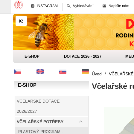
INSTAGRAM
Vyhledávání
Napište nám
E-SHOP
DOTACE 2026 - 2027
MED
Úvod
/
VČELAŘSKÉ
Včelařské r
E-SHOP
VČELAŘSKÉ DOTACE
2026/2027
VČELAŘSKÉ POTŘEBY
PLASTOVÝ PROGRAM -