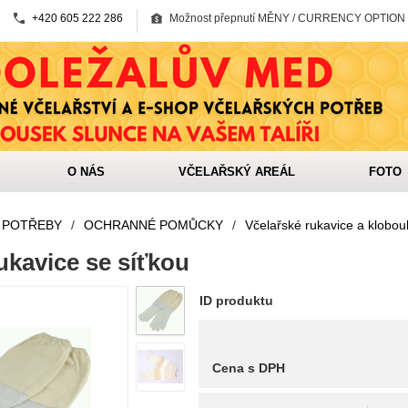
+420 605 222 286
Možnost přepnutí MĚNY / CURRENCY OPTION
O NÁS
VČELAŘSKÝ AREÁL
FOTO
 POTŘEBY
/
OCHRANNÉ POMŮCKY
/
Včelařské rukavice a klobou
ukavice se síťkou
ID produktu
Cena s DPH