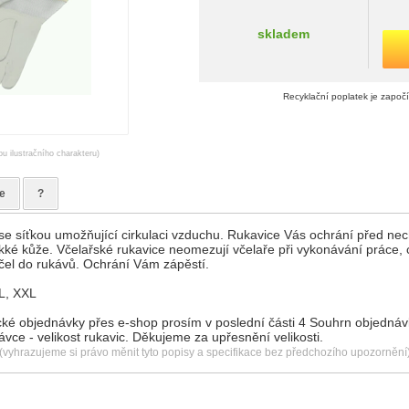
skladem
Recyklační poplatek je započ
ou ilustračního charakteru)
e
?
se síťkou umožňující cirkulaci vzduchu. Rukavice Vás ochrání před nec
ké kůže. Včelařské rukavice neomezují včelaře při vykonávání práce, c
včel do rukávů. Ochrání Vám zápěstí.
 L, XXL
cké objednávky přes e-shop prosím v poslední části 4 Souhrn objednáv
ce - velikost rukavic. Děkujeme za upřesnění velikosti.
(vyhrazujeme si právo měnit tyto popisy a specifikace bez předchozího upozornění