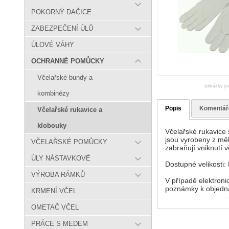
POKORNÝ DAČICE
ZABEZPEČENÍ ÚLŮ
ÚLOVÉ VÁHY
OCHRANNÉ POMŮCKY
Včelařské bundy a
(obrázky js
kombinézy
Popis
Komentář
Včelařské rukavice a
klobouky
Včelařské rukavice 
jsou vyrobeny z měk
VČELAŘSKÉ POMŮCKY
zabraňují vniknutí 
ÚLY NÁSTAVKOVÉ
Dostupné velikosti:
VÝROBA RÁMKŮ
V případě elektroni
poznámky k objednáv
KRMENÍ VČEL
OMETAČ VČEL
PRÁCE S MEDEM