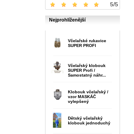
5
/
5
Nejprohlíženější
Včelařské rukavice
SUPER PROFI
Včelařský klobouk
SUPER Profi /
Samostatný náhr...
Klobouk včelařský /
vzor MASKÁČ
vylepšený
Dětský včelařský
klobouk jednoduchý