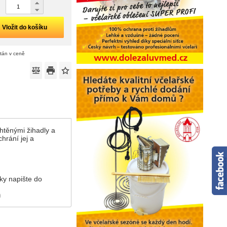
Vložit do košíku
ítán v ceně
htěnými žihadly a
hrání jej a
ky napište do
)