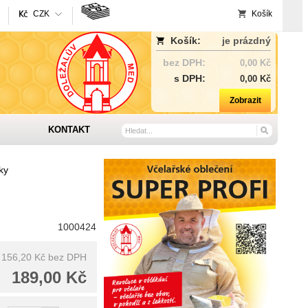
CZK
Košík
Košík:
je prázdný
bez DPH:
0,00 Kč
s DPH:
0,00 Kč
Zobrazit
KONTAKT
ky
1000424
156,20 Kč
bez DPH
189,00 Kč