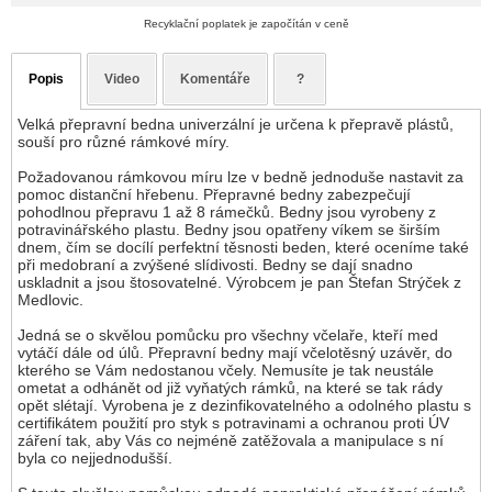
Recyklační poplatek je započítán v ceně
Popis
Video
Komentáře
?
Velká přepravní bedna univerzální je určena k přepravě plástů,
souší pro různé rámkové míry.
Požadovanou rámkovou míru lze v bedně jednoduše nastavit za
pomoc distanční hřebenu. Přepravné bedny zabezpečují
pohodlnou přepravu 1 až 8 rámečků. Bedny jsou vyrobeny z
potravinářského plastu. Bedny jsou opatřeny víkem se širším
dnem, čím se docílí perfektní těsnosti beden, které oceníme také
při medobraní a zvýšené slídivosti. Bedny se dají snadno
uskladnit a jsou štosovatelné. Výrobcem je pan Štefan Strýček z
Medlovic.
Jedná se o skvělou pomůcku pro všechny včelaře, kteří med
vytáčí dále od úlů. Přepravní bedny mají včelotěsný uzávěr, do
kterého se Vám nedostanou včely. Nemusíte je tak neustále
ometat a odhánět od již vyňatých rámků, na které se tak rády
opět slétají. Vyrobena je z dezinfikovatelného a odolného plastu s
certifikátem použití pro styk s potravinami a ochranou proti ÚV
záření tak, aby Vás co nejméně zatěžovala a manipulace s ní
byla co nejjednodušší.