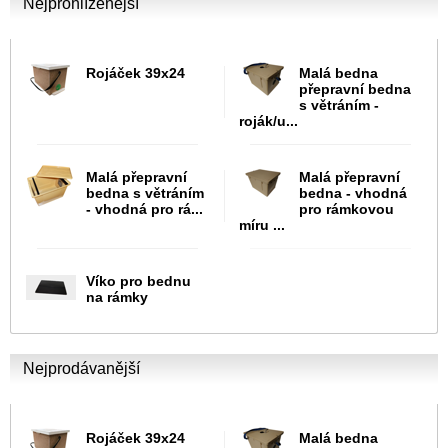
Nejprohlíženější
Rojáček 39x24
Malá bedna
přepravní bedna
s větráním -
roják/u...
Malá přepravní
Malá přepravní
bedna s větráním
bedna - vhodná
- vhodná pro rá...
pro rámkovou
míru ...
Víko pro bednu
na rámky
Nejprodávanější
Rojáček 39x24
Malá bedna