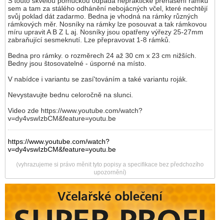
S touto skvělou pomůckou odpadá nepraktické přenášení rámků
sem a tam za stálého odhánění nebojácných včel, které nechtějí
svůj poklad dát zadarmo. Bedna je vhodná na rámky různých
rámkových měr. Nosníky na rámky lze posouvat a tak rámkovou
míru upravit A B Z L aj. Nosníky jsou opatřeny výřezy 25-27mm
zabraňující sesmeknutí. Lze přepravovat 1-8 rámků.
Bedna pro rámky. o rozměrech 24 až 30 cm x 23 cm nižších.
Bedny jsou štosovatelné - úsporné na místo.
V nabídce i variantu se zasí'továním a také variantu roják.
Nevystavujte bednu celoročně na slunci.
Video zde https://www.youtube.com/watch?
v=dy4vswIzbCM&feature=youtu.be
https://www.youtube.com/watch?
v=dy4vswIzbCM&feature=youtu.be
(vyhrazujeme si právo měnit tyto popisy a specifikace bez předchozího
upozornění)