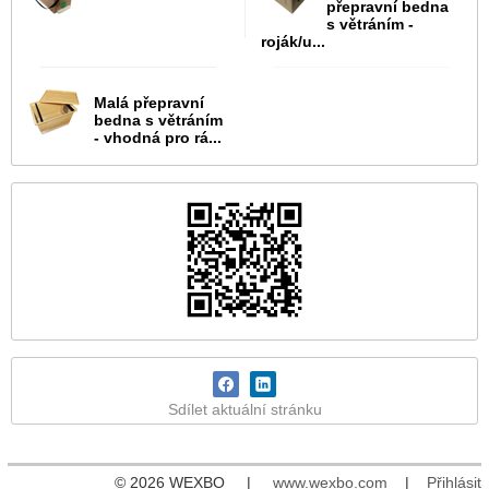
přepravní bedna
s větráním -
roják/u...
Malá přepravní
bedna s větráním
- vhodná pro rá...
Sdílet aktuální stránku
© 2026 WEXBO |
www.wexbo.com
|
Přihlásit