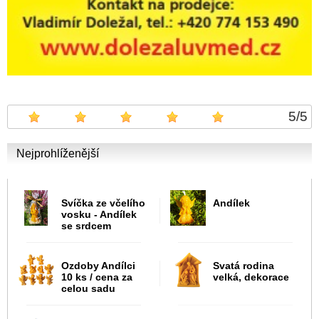
5
/
5
Nejprohlíženější
Svíčka ze včelího
Andílek
vosku - Andílek
se srdcem
Ozdoby Andílci
Svatá rodina
10 ks / cena za
velká, dekorace
celou sadu