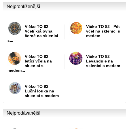
Nejprohlíženější
Víčko TO 82 -
Víčko TO 82 - Pět
Včelí královna
včel na sklenici s
černé na sklenici
medem
s...
Víčko TO 82 -
Víčko TO 82 -
letící včela na
Levandule na
sklenici s
sklenici s medem
medem...
Víčko TO 82 -
Luční louka na
sklenici s medem
Nejprodávanější