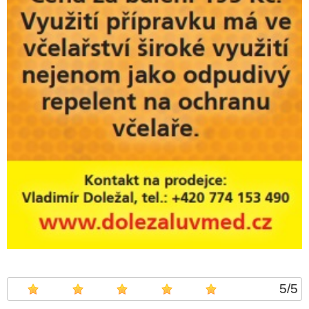
5
/
5