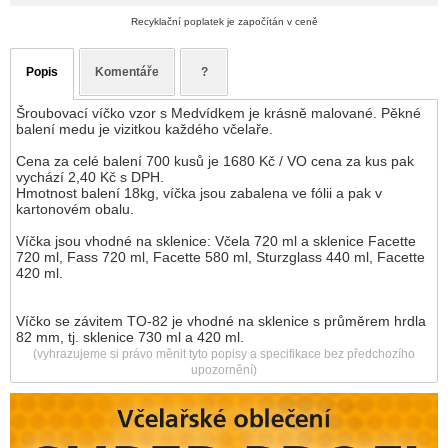
Recyklační poplatek je započítán v ceně
Popis
Komentáře
?
Šroubovací víčko vzor s Medvídkem je krásně malované. Pěkné
balení medu je vizitkou každého včelaře.
Cena za celé balení 700 kusů je 1680 Kč / VO cena za kus pak
vychází 2,40 Kč s DPH.
Hmotnost balení 18kg, víčka jsou zabalena ve fólii a pak v
kartonovém obalu.
Víčka jsou vhodné na sklenice: Včela 720 ml a sklenice Facette
720 ml, Fass 720 ml, Facette 580 ml, Sturzglass 440 ml, Facette
420 ml.
Víčko se závitem TO-82 je vhodné na sklenice s průměrem hrdla
82 mm, tj. sklenice 730 ml a 420 ml.
(vyhrazujeme si právo měnit tyto popisy a specifikace bez předchozího
upozornění)