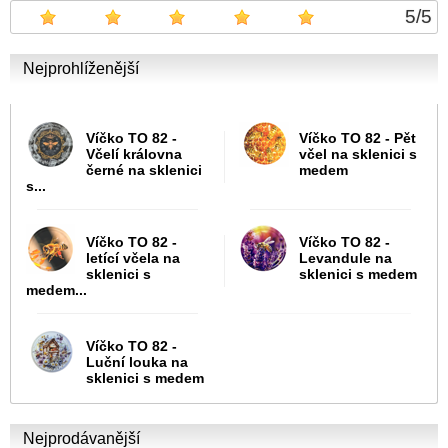
5
/
5
Nejprohlíženější
Víčko TO 82 -
Víčko TO 82 - Pět
Včelí královna
včel na sklenici s
černé na sklenici
medem
s...
Víčko TO 82 -
Víčko TO 82 -
letící včela na
Levandule na
sklenici s
sklenici s medem
medem...
Víčko TO 82 -
Luční louka na
sklenici s medem
Nejprodávanější