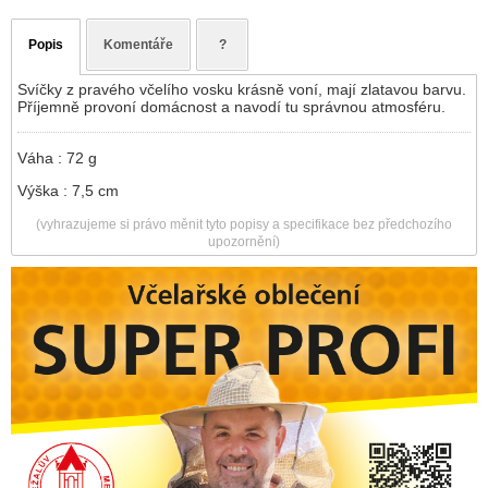
Popis
Komentáře
?
Svíčky z pravého včelího vosku krásně voní, mají zlatavou barvu.
Příjemně provoní domácnost a navodí tu správnou atmosféru.
Váha : 72 g
Výška : 7,5 cm
(vyhrazujeme si právo měnit tyto popisy a specifikace bez předchozího
upozornění)