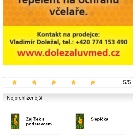
5
/
5
Nejprohlíženější
Zajíček s
Slepička
podstavcem