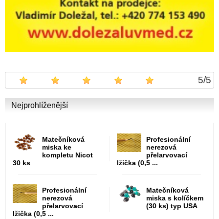
5
/
5
Nejprohlíženější
Matečníková
Profesionální
miska ke
nerezová
kompletu Nicot
přelarvovací
30 ks
lžička (0,5 ...
Profesionální
Matečníková
nerezová
miska s kolíčkem
přelarvovací
(30 ks) typ USA
lžička (0,5 ...