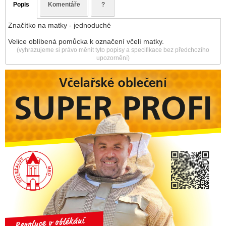
Popis
Komentáře
?
Značítko na matky - jednoduché
Velice oblíbená pomůcka k označení včelí matky.
(vyhrazujeme si právo měnit tyto popisy a specifikace bez předchozího
upozornění)